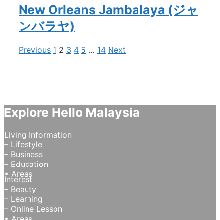
New Orleans Jambalaya (ジャ
ンバラヤ)
Previous
1
2
3
4
5
…
14
Next
Explore Hello Malaysia
Living Information
– Lifestyle
– Business
– Education
• Areas
Interest
– Beauty
– Learning
– Online Lesson
• Areas