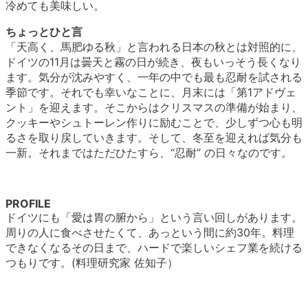
冷めても美味しい。
ちょっとひと言
「天高く、馬肥ゆる秋」と言われる日本の秋とは対照的に、
ドイツの11月は曇天と霧の日が続き、夜もいっそう長くなり
ます。気分が沈みやすく、一年の中でも最も忍耐を試される
季節です。それでも幸いなことに、月末には「第1アドヴェ
ント」を迎えます。そこからはクリスマスの準備が始まり、
クッキーやシュトーレン作りに励むことで、少しずつ心も明
るさを取り戻していきます。そして、冬至を迎えれば気分も
一新。それまではただひたすら、“忍耐” の日々なのです。
PROFILE
ドイツにも「愛は胃の腑から」という言い回しがあります。
周りの人に食べさせたくて、あっという間に約30年。料理
できなくなるその日まで、ハードで楽しいシェフ業を続ける
つもりです。(料理研究家 佐知子）