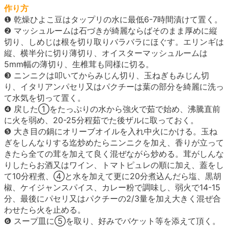
作り方
❶ 乾燥ひよこ豆はタップリの水に最低6-7時間漬けて置く。
❷ マッシュルームは石づきが綺麗ならばそのまま厚めに縦
切り、しめじは根を切り取りバラバラにほぐす。エリンギは
縦、横半分に切り薄切り、オイスターマッシュルームは
5mm幅の薄切り、生椎茸も同様に切る。
❸ ニンニクは叩いてからみじん切り、玉ねぎもみじん切
り、イタリアンパセリ又はパクチーは葉の部分を綺麗に洗っ
て水気を切って置く。
❹ 戻した①をたっぷりの水から強火で茹で始め、沸騰直前
に火を弱め、20-25分程茹でた後ザルに取っておく。
❺ 大き目の鍋にオリーブオイルを入れ中火にかける。玉ね
ぎをしんなりする迄炒めたらニンニクを加え、香りが立って
きたら全ての茸を加えて良く混ぜながら炒める。茸がしんな
りしたらお酒又はワイン、トマトピュレの順に加え、蓋をし
て10分程煮、④と水を加えて更に20分煮込んだら塩、黒胡
椒、ケイジャンスパイス、カレー粉で調味し、弱火で14-15
分、最後にパセリ又はパクチーの2/3量を加え大きく混ぜ合
わせたら火を止める。
❻ スープ皿に⑤を取り、好みでバケット等を添えて頂く。