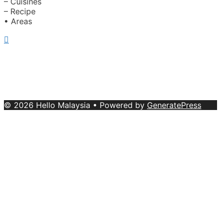
– Cuisines
– Recipe
• Areas
About Us
|
Advertise with Us
Copyright © 2020 Hello Malaysia
(‍199101013496/223808-K). All rights reserved.
Terms &
Conditions
© 2026 Hello Malaysia
• Powered by
GeneratePress