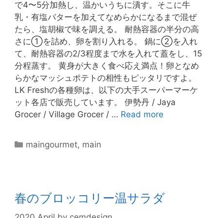
で4〜5分加熱し、温かいうちに潰す。そこに牛
乳・有塩バターを加えてなめらかになるまで混ぜ
たら、塩胡椒で味を調える。 耐熱容器の半分の高
さに①を詰め、卵を割り入れる。 鍋に②を入れ
て、耐熱容器の2/3程度まで水を入れて蓋をし、15
分程蒸す。 黄身が大きく食べ応え満点！卵となめ
らかなマッシュポテトの相性もピッタリですよ。
LK Freshの各種卵は、以下の大手スーパーマーケ
ット各店で販売しています。 伊勢丹 / Jaya
Grocer / Village Grocer / …
Read more
maingourmet
,
main
春のブロッコリー温サラダ
2020 April
by
cemdesign