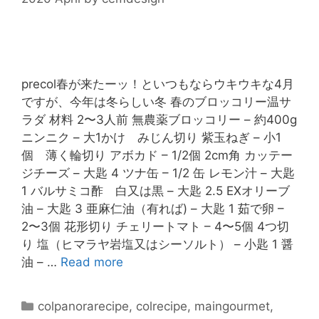
precol春が来たーッ！といつもならウキウキな4月
ですが、今年は冬らしい冬 春のブロッコリー温サ
ラダ 材料 2〜3人前 無農薬ブロッコリー – 約400g
ニンニク – 大1かけ みじん切り 紫玉ねぎ – 小1
個 薄く輪切り アボカド – 1/2個 2cm角 カッテー
ジチーズ – 大匙 4 ツナ缶 – 1/2 缶 レモン汁 – 大匙
1 バルサミコ酢 白又は黒 – 大匙 2.5 EXオリーブ
油 – 大匙 3 亜麻仁油（有れば) – 大匙 1 茹で卵 –
2〜3個 花形切り チェリートマト – 4〜5個 4つ切
り 塩（ヒマラヤ岩塩又はシーソルト） – 小匙 1 醤
油 – …
Read more
colpanorarecipe
,
colrecipe
,
maingourmet
,