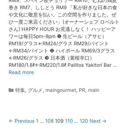
RM9、スペイン産チョリソー RM10、むねの鶏皮
巻き RM7、ししとう RM9 「私が好きな日本の食
や文化に敬意を払い、この空間を作りました。ぜ
ひ一度ご来店ください」(オーナーシェフ ロベルト
さん) HAPPY HOUR お見逃しなく！ ハッピーア
ワーは毎日5pm-8pm ❶ 生ビール（アサヒ）
RM19/グラス←RM24/グラス RM29/パイント
←RM34/パイント ❷ ハイボール RM69/3グラス
←RM26/グラス ❸ 日本酒（黄桜辛口）
RM180/1.8ℓ←RM220/1.8ℓ Palillos Yakitori Bar …
Read more
特集
,
グルメ
,
maingourmet
,
PR
,
main
← Previous
1
…
108
109
110
…
120
Next →