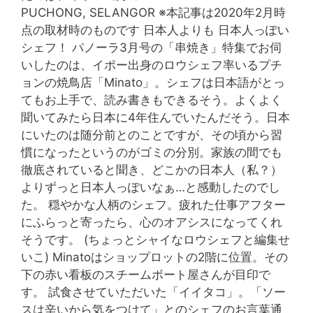
PUCHONG, SELANGOR ※本記事は2020年2月時
点の取材時のものです 日本人よりも 日本人っぽい
シェフ！ パノーラ3月号の「串焼き」特集でお伺
いしたのは、イポー出身のロウシェフ率いるプチ
ョンの焼鳥店「Minato」。シェフは日本語がとっ
てもお上手で、読み書きもできるそう。よくよく
聞いてみたら日本に4年住んでいたんだそう。日本
にいたのは随分前とのことですが、その頃から習
慣になったというのがゴミの分別。家族の間でも
徹底されていると聞き、どこかの日本人（私？）
よりずっと日本人っぽいなぁ…と感動したのでし
た。 穏やかな人柄のシェフ。疲れた仕事アフター
にふらっと寄ったら、心のオアシスになってくれ
そうです。 (ちょっとシャイなロウシェフと編集せ
いこ) Minatoはショップロットの2階に位置。その
下の赤い看板のスチームボート屋さんが目印で
す。 試食させていただいた「イイタコ」。「ソー
スは辛いから気をつけて」とのシェフのお言葉通