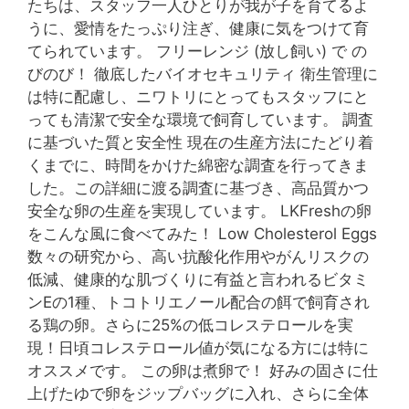
たちは、スタッフ一人ひとりが我が子を育てるよ
うに、愛情をたっぷり注ぎ、健康に気をつけて育
てられています。 フリーレンジ (放し飼い) で の
びのび！ 徹底したバイオセキュリティ 衛生管理に
は特に配慮し、ニワトリにとってもスタッフにと
っても清潔で安全な環境で飼育しています。 調査
に基づいた質と安全性 現在の生産方法にたどり着
くまでに、時間をかけた綿密な調査を行ってきま
した。この詳細に渡る調査に基づき、高品質かつ
安全な卵の生産を実現しています。 LKFreshの卵
をこんな風に食べてみた！ Low Cholesterol Eggs
数々の研究から、高い抗酸化作用やがんリスクの
低減、健康的な肌づくりに有益と言われるビタミ
ンEの1種、トコトリエノール配合の餌で飼育され
る鶏の卵。さらに25%の低コレステロールを実
現！日頃コレステロール値が気になる方には特に
オススメです。 この卵は煮卵で！ 好みの固さに仕
上げたゆで卵をジップバッグに入れ、さらに全体