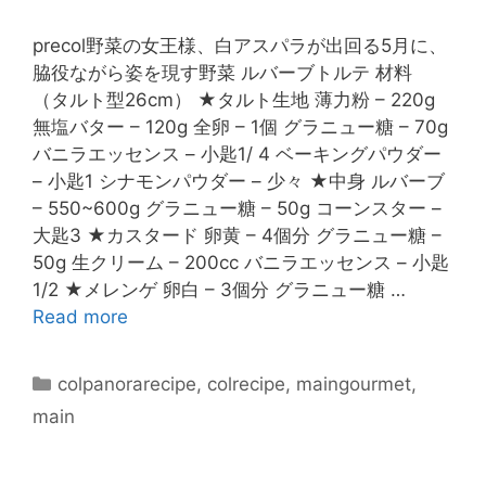
precol野菜の女王様、白アスパラが出回る5月に、
脇役ながら姿を現す野菜 ルバーブトルテ 材料
（タルト型26cm） ★タルト生地 薄力粉 – 220g
無塩バター – 120g 全卵 – 1個 グラニュー糖 – 70g
バニラエッセンス – 小匙1/ 4 ベーキングパウダー
– 小匙1 シナモンパウダー – 少々 ★中身 ルバーブ
– 550~600g グラニュー糖 – 50g コーンスター –
大匙3 ★カスタード 卵黄 – 4個分 グラニュー糖 –
50g 生クリーム – 200cc バニラエッセンス – 小匙
1/2 ★メレンゲ 卵白 – 3個分 グラニュー糖 …
Read more
colpanorarecipe
,
colrecipe
,
maingourmet
,
main