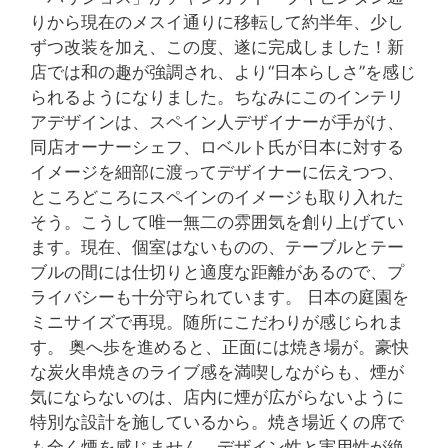
りから現在のメスイ通りに移転して約半年、少し
ずつ改装を加え、この度、遂に完成しました！新
店では和の趣が強調され、より“日本らしさ”を感じ
られるようになりました。ちなみにこのインテリ
アデザインは、スペイン人デザイナーが手がけ、
同店オーナーシェフ、ロベルト氏が日本に対する
イメージを細部に渡ってデザイナーに伝えつつ、
ところどころにスペインのイメージも取り入れた
そう。こうして唯一無二の雰囲気を創り上げてい
ます。現在、個室はないものの、テーブルとテー
ブルの間には仕切りと適度な距離があるので、プ
ライバシーも十分守られています。 日本の庭園を
ミニサイズで再現。随所にこだわりが感じられま
す。 奥へ歩を進めると、正面には焼き場が。豪快
な炭火串焼きのライブ感を満喫しながらも、煙が
気にならないのは、店内に煙が広がらないように
特別な設計を施しているから。焼き場近くの席で
も全く煙を感じません。デザイン性と実用性が絶