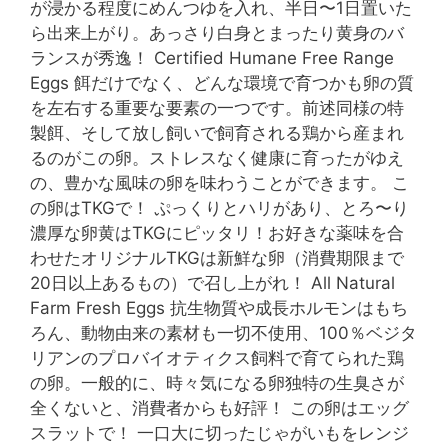
が浸かる程度にめんつゆを入れ、半日〜1日置いた
ら出来上がり。あっさり白身とまったり黄身のバ
ランスが秀逸！ Certified Humane Free Range
Eggs 餌だけでなく、どんな環境で育つかも卵の質
を左右する重要な要素の一つです。前述同様の特
製餌、そして放し飼いで飼育される鶏から産まれ
るのがこの卵。ストレスなく健康に育ったがゆえ
の、豊かな風味の卵を味わうことができます。 こ
の卵はTKGで！ ぷっくりとハリがあり、とろ〜り
濃厚な卵黄はTKGにピッタリ！お好きな薬味を合
わせたオリジナルTKGは新鮮な卵（消費期限まで
20日以上あるもの）で召し上がれ！ All Natural
Farm Fresh Eggs 抗生物質や成長ホルモンはもち
ろん、動物由来の素材も一切不使用、100％ベジタ
リアンのプロバイオティクス飼料で育てられた鶏
の卵。一般的に、時々気になる卵独特の生臭さが
全くないと、消費者からも好評！ この卵はエッグ
スラットで！ 一口大に切ったじゃがいもをレンジ