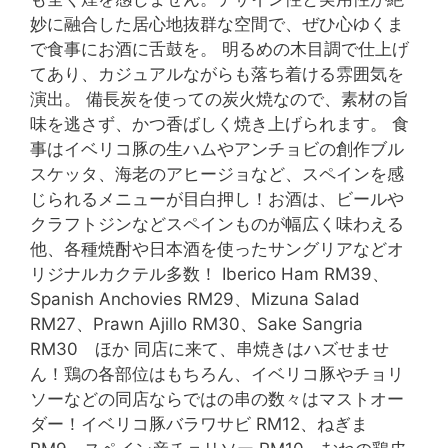
妙に融合した居心地抜群な空間で、ぜひ心ゆくま
で食事にお酒に舌鼓を。 明るめの木目調で仕上げ
てあり、カジュアルながらも落ち着ける雰囲気を
演出。 備長炭を使っての炭火焼なので、素材の旨
味を逃さず、かつ香ばしく焼き上げられます。 食
事はイベリコ豚の生ハムやアンチョビの創作ブル
スケッタ、海老のアヒージョなど、スペインを感
じられるメニューが目白押し！お酒は、ビールや
クラフトジンなどスペインものが幅広く味わえる
他、各種焼酎や日本酒を使ったサングリアなどオ
リジナルカクテル多数！ Iberico Ham RM39、
Spanish Anchovies RM29、Mizuna Salad
RM27、Prawn Ajillo RM30、Sake Sangria
RM30 ほか 同店に来て、串焼きはハズせませ
ん！鶏の各部位はもちろん、イベリコ豚やチョリ
ソーなどの同店ならではの串の数々はマストオー
ダー！イベリコ豚バラワサビ RM12、ねぎま