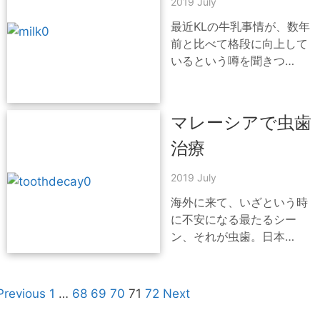
2019 July
最近KLの牛乳事情が、数年
前と比べて格段に向上して
いるという噂を聞きつ…
マレーシアで虫歯
治療
2019 July
海外に来て、いざという時
に不安になる最たるシー
ン、それが虫歯。日本…
Previous
1
…
68
69
70
71
72
Next