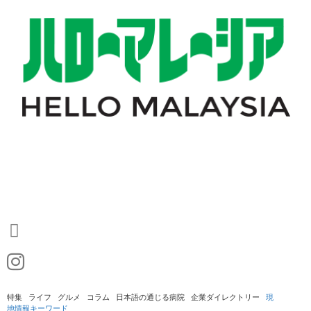
Skip
to
content
特集
ライフ
グルメ
コラム
日本語の通じる病院
企業ダイレクトリー
現
地情報キーワード