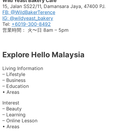
Wild Yeast Bakery Cafe
15, Jalan SS22/11, Damansara Jaya, 47400 PJ.
FB: @WildBakerTerence
IG: @wildyeast_bakery
Tel:
+6019-300-8492
営業時間： 火〜日 8am – 5pm
Explore Hello Malaysia
Living Information
– Lifestyle
– Business
– Education
• Areas
Interest
– Beauty
– Learning
– Online Lesson
• Areas