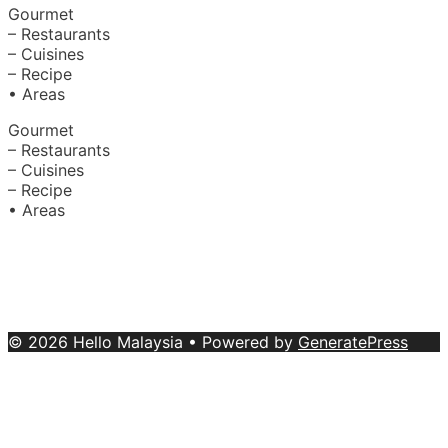
Gourmet
– Restaurants
– Cuisines
– Recipe
• Areas
Gourmet
– Restaurants
– Cuisines
– Recipe
• Areas
About Us
|
Advertise with Us
Copyright © 2020 Hello Malaysia
(‍199101013496/223808-K). All rights reserved.
Terms &
Conditions
© 2026 Hello Malaysia
• Powered by
GeneratePress