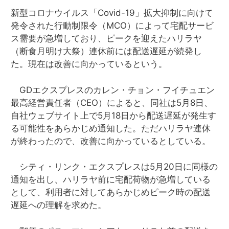
新型コロナウイルス「
Covid-19
」拡大抑制に向けて
発令された行動制限令（
MCO
）によって宅配サービ
ス需要が急増しており、ピークを迎えたハリラヤ
（断食月明け大祭）連休前には配送遅延が続発し
た。現在は改善に向かっているという。
GD
エクスプレスのカレン・チョン・フイチュエン
最高経営責任者（
CEO
）によると、同社は
5
月
8
日、
自社ウェブサイト上で
5
月
18
日から配送遅延が発生す
る可能性をあらかじめ通知した。ただハリラヤ連休
が終わったので、改善に向かっているとしている。
シティ・リンク・エクスプレスは
5
月
20
日に同様の
通知を出し、ハリラヤ前に宅配荷物が急増している
として、利用者に対してあらかじめピーク時の配送
遅延への理解を求めた。