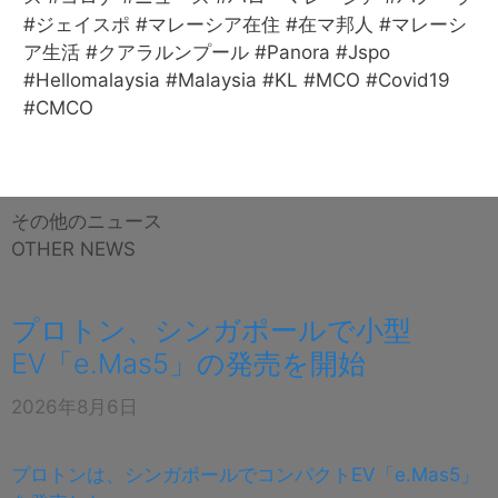
#
ジェイスポ
#
マレーシア在住
#
在マ邦人
#
マレーシ
ア生活
#
クアラルンプール
#Panora #Jspo
#Hellomalaysia #Malaysia #KL #MCO #Covid19
#CMCO
その他のニュース
OTHER NEWS
プロトン、シンガポールで小型
EV「e.Mas5」の発売を開始
2026年8月6日
プロトンは、シンガポールでコンパクトEV「e.Mas5」