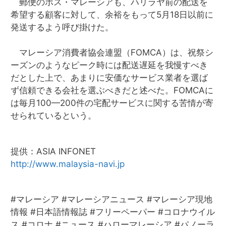
郵便のポス・マレーシアも、ハリラヤ前の配送を
希望する顧客に対して、余裕をもって
5
月
18
日以前に
発送するよう呼び掛けた。
マレーシア消費者協会連盟（
FOMCA
）は、祝祭シ
ーズンのようなピーク時には配送遅延を我慢すべき
だとした上で、あまりに安価なサービス業者を選ば
ず信頼できる会社を選ぶべきだと述べた。
FOMCA
に
は毎月
100—200
件の宅配サービスに関する苦情が寄
せられているという。
提供：ASIA INFONET
http://www.malaysia-navi.jp
#
マレーシア
#
マレーシアニュース
#
マレーシア現地
情報
#
日本語情報誌
#
フリーペーパー
#
コロナウイル
ス
#
コロナ
#
ニュース
#
ハローマレーシア
#
パノーラ