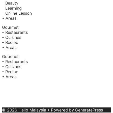
– Beauty
– Learning
– Online Lesson
• Areas
Gourmet
– Restaurants
– Cuisines
– Recipe
• Areas
Gourmet
– Restaurants
– Cuisines
– Recipe
• Areas
About Us
|
Advertise with Us
Copyright © 2020 Hello Malaysia
(‍199101013496/223808-K). All rights reserved.
Terms &
Conditions
© 2026 Hello Malaysia
• Powered by
GeneratePress