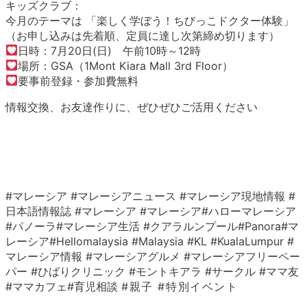
キッズクラブ：
今月のテーマは 「楽しく学ぼう！ちびっこドクター体験」
（お申し込みは先着順、定員に達し次第締め切ります）
日時：7月20日(日) 午前10時～12時
場所：GSA（1Mont Kiara Mall 3rd Floor）
要事前登録・参加費無料
情報交換、お友達作りに、ぜひぜひご活用ください
#マレーシア #マレーシアニュース #マレーシア現地情報 #
日本語情報誌 #マレーシア #マレーシア#ハローマレーシア
#パノーラ#マレーシア生活 #クアラルンプール#Panora#マ
レーシア#Hellomalaysia #Malaysia #KL #KualaLumpur #
マレーシア情報 #マレーシアグルメ #マレーシアフリーペー
パー #ひばりクリニック #モントキアラ #サークル #ママ友
#ママカフェ#育児相談
#親子 #特別イベント