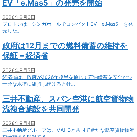
EV「e.Mas5」の発売を開始
2026年8月6日
プロトンは、シンガポールでコンパクトEV「e.Mas5」を発
売した。…
政府は12月までの燃料備蓄の維持を
保証＝経済省
2026年8月5日
経済省は、政府が2026年後半を通じて石油備蓄を安全かつ
十分な水準に維持し続ける方針…
三井不動産、スバン空港に航空貨物物
流複合施設を共同開発
2026年8月4日
三井不動産グループは、MAHBと共同で新たな航空貨物物流
複合施設を開発する。…