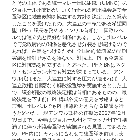
とその主体である統一マレー国民組織（UMNO）の
ジョホール州支部が、近く行われる同州議会選で全
選挙区に独自候補を擁立する方針を決定したと発表
したことを受けたもの。大連立の中核である希望同
盟（PH）議長を務めるアンワル首相は「国政レベ
ルでは連立先と良好な関係にある。しかし州レベル
で与党政府内の関係を悪化させ分裂させ続けるので
あれば、白黒をつけるために全国的な総選挙の早期
実施を検討せざるを得ない。対抗上、PHも全選挙
区に対抗馬を擁立する」と述べた。PHとBNはネグ
リ・センビラン州でも対立が深まっている。 アン
ワル氏はまた、大連立に対する圧力が強まれば、大
連立政権は躊躇なく解散総選挙を実施するとした上
で、議会解散の最終決定権は首相にあるものの、最
終決定を下す前にPH構成各党の意見を考慮すると
言明。州レベルでもPH指導部とさらなる協議を行
うと述べた。 現アンワル政権の任期は2027年12月
19日まで。今年はジョホール州とマラッカ州で任期
満了に伴う州議会選挙が実施される見通しであるた
め、PH内にはそれらに合わせて総選挙を前倒し実