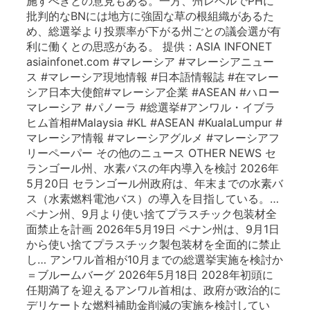
施すべきとの意見もある。一方、州レベルでPHに
批判的なBNには地方に強固な草の根組織があるた
め、総選挙より投票率が下がる州ごとの議会選が有
利に働くとの思惑がある。 提供：ASIA INFONET
asiainfonet.com #マレーシア #マレーシアニュー
ス #マレーシア現地情報 #日本語情報誌 #在マレー
シア日本大使館#マレーシア企業 #ASEAN #ハロー
マレーシア #パノーラ #総選挙#アンワル・イブラ
ヒム首相#Malaysia #KL #ASEAN #KualaLumpur #
マレーシア情報 #マレーシアグルメ #マレーシアフ
リーペーパー その他のニュース OTHER NEWS セ
ランゴール州、水素バスの年内導入を検討 2026年
5月20日 セランゴール州政府は、年末までの水素バ
ス（水素燃料電池バス）の導入を目指している。…
ペナン州、9月より使い捨てプラスチック包装材全
面禁止を計画 2026年5月19日 ペナン州は、9月1日
から使い捨てプラスチック製包装材を全面的に禁止
し… アンワル首相が10月までの総選挙実施を検討か
＝ブルームバーグ 2026年5月18日 2028年初頭に
任期満了を迎えるアンワル首相は、政府が政治的に
デリケートな燃料補助金削減の実施を検討してい