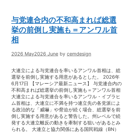
与党連合内の不和高まれば総選
挙の前倒し実施も＝アンワル首
相
2026 May
2026 June
by
cemdesign
大連立による与党連合を率いるアンワル首相は、総
選挙を前倒し実施する用意があるとした。 2026年
6月17日 【マレーシア最新ニュース】 与党連合内の
不和高まれば総選挙の前倒し実施も＝アンワル首相
大連立による与党連合を率いるアンワル・イブラヒ
ム首相は、大連立に不満を持つ連立先の各党派によ
る政治的な「威嚇」や脅迫が続く場合、総選挙を前
倒し実施する用意があると警告した。州レベルで続
発する大連立離反の動きを牽制する狙いがあるとみ
られる。 大連立と協力関係にある国民戦線（BN）