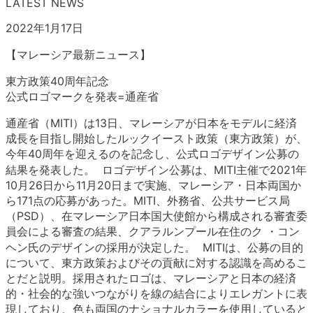
LATEST NEWS
2022年1月17日
【マレーシア最新ニュース】
東方政策40周年記念
公式ロゴマークを発表=通産省
通産省（MITI）は13日、マレーシアが日本をモデルに経済
成長を目指し開始したルックイースト政策（東方政策）が、
今年40周年を迎えるのを記念し、公式ロゴデザイン公募の
結果を発表した。 ロゴデザイン公募は、MITI主催で2021年
10月26日から11月20日まで実施、マレーシア・日本両国か
ら171点の応募があった。MITI、外務省、公共サービス局
（PSD）、在マレーシア日本国大使館から構成される審査委
員会による審査の結果、クアラルンプール在住のク ・コン
ヘン氏のデザインの採用が決定した。 MITIは、公募の目的
について、東方政策およびその貢献に対する認識を高めるこ
とだと説明。採用されたロゴは、マレーシアと日本の経済
的・社会的な強いつながりを線の結合によりエレガントに表
現しており、色も両国のナショナルカラーを使用していると