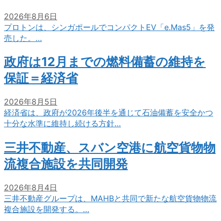
2026年8月6日
プロトンは、シンガポールでコンパクトEV「e.Mas5」を発
売した。…
政府は12月までの燃料備蓄の維持を
保証＝経済省
2026年8月5日
経済省は、政府が2026年後半を通じて石油備蓄を安全かつ
十分な水準に維持し続ける方針…
三井不動産、スバン空港に航空貨物物
流複合施設を共同開発
2026年8月4日
三井不動産グループは、MAHBと共同で新たな航空貨物物流
複合施設を開発する。…