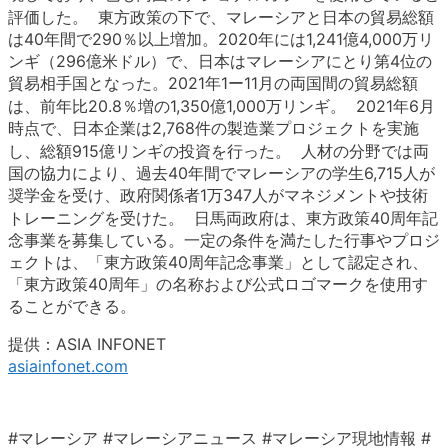
評価した。 東方政策の下で、マレーシアと日本の貿易総額
は40年間で290％以上増加。2020年には1,241億4,000万リ
ンギ（296億米ドル）で、日本はマレーシアにとり第4位の
貿易相手国となった。2021年1ー11月の両国間の貿易総額
は、前年比20.8％増の1,350億1,000万リンギ。 2021年6月
時点で、日本企業は2,768件の製造業プロジェクトを実施
し、総額915億リンギの投資を行った。 人材の分野では両
国の協力により、過去40年間でマレーシアの学生6,715人が
奨学金を受け、政府関係者1万347人がマネジメントや技術
トレーニングを受けた。 日馬両政府は、東方政策40周年記
念事業を募集している。一定の条件を満たした行事やプロジ
ェクトは、「東方政策40周年記念事業」として認定され、
「東方政策40周年」の名称および公式ロゴマークを使用す
ることができる。
提供：ASIA INFONET
asiainfonet.com
#マレーシア #マレーシアニュース #マレーシア現地情報 #