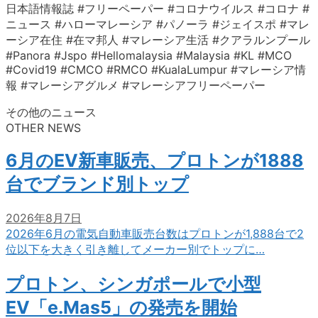
日本語情報誌 #フリーペーパー #コロナウイルス #コロナ #
ニュース #ハローマレーシア #パノーラ #ジェイスポ #マレ
ーシア在住 #在マ邦人 #マレーシア生活 #クアラルンプール
#Panora #Jspo #Hellomalaysia #Malaysia #KL #MCO
#Covid19 #CMCO #RMCO #KualaLumpur #マレーシア情
報 #マレーシアグルメ #マレーシアフリーペーパー
その他のニュース
OTHER NEWS
6月のEV新車販売、プロトンが1888
台でブランド別トップ
2026年8月7日
2026年6月の電気自動車販売台数はプロトンが1,888台で2
位以下を大きく引き離してメーカー別でトップに…
プロトン、シンガポールで小型
EV「e.Mas5」の発売を開始