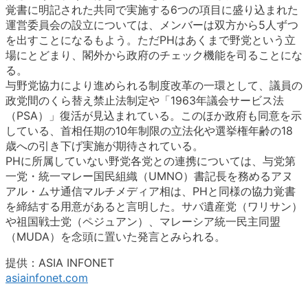
覚書に明記された共同で実施する6つの項目に盛り込まれた
運営委員会の設立については、メンバーは双方から5人ずつ
を出すことになるもよう。ただPHはあくまで野党という立
場にとどまり、閣外から政府のチェック機能を司ることにな
る。
与野党協力により進められる制度改革の一環として、議員の
政党間のくら替え禁止法制定や「1963年議会サービス法
（PSA）」復活が見込まれている。このほか政府も同意を示
している、首相任期の10年制限の立法化や選挙権年齢の18
歳への引き下げ実施が期待されている。
PHに所属していない野党各党との連携については、与党第
一党・統一マレー国民組織（UMNO）書記長を務めるアヌ
アル・ムサ通信マルチメディア相は、PHと同様の協力覚書
を締結する用意があると言明した。サバ遺産党（ワリサン）
や祖国戦士党（ペジュアン）、マレーシア統一民主同盟
（MUDA）を念頭に置いた発言とみられる。
提供：ASIA INFONET
asiainfonet.com