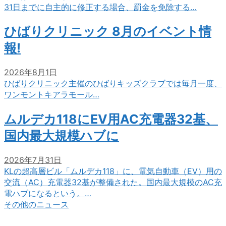
31日までに自主的に修正する場合、罰金を免除する…
ひばりクリニック 8月のイベント情
報!
2026年8月1日
ひばりクリニック主催のひばりキッズクラブでは毎月一度、
ワンモントキアラモール…
ムルデカ118にEV用AC充電器32基、
国内最大規模ハブに
2026年7月31日
KLの超高層ビル「ムルデカ118」に、電気自動車（EV）用の
交流（AC）充電器32基が整備された。国内最大規模のAC充
電ハブになるという。…
その他のニュース