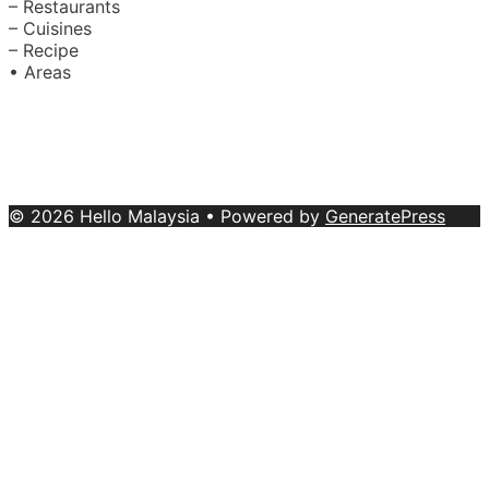
– Restaurants
– Cuisines
– Recipe
• Areas
About Us
|
Advertise with Us
Copyright © 2020 Hello Malaysia
(‍199101013496/223808-K). All rights reserved.
Terms &
Conditions
© 2026 Hello Malaysia
• Powered by
GeneratePress