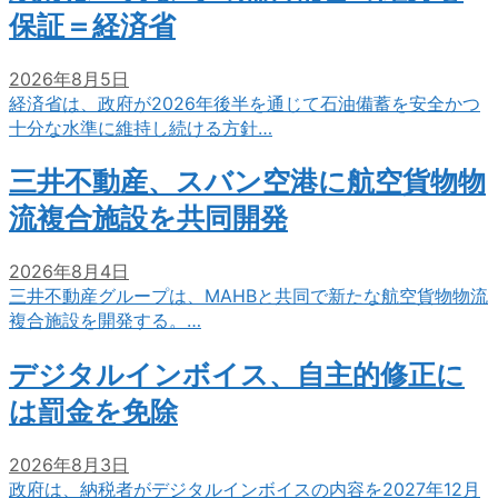
保証＝経済省
2026年8月5日
経済省は、政府が2026年後半を通じて石油備蓄を安全かつ
十分な水準に維持し続ける方針…
三井不動産、スバン空港に航空貨物物
流複合施設を共同開発
2026年8月4日
三井不動産グループは、MAHBと共同で新たな航空貨物物流
複合施設を開発する。…
デジタルインボイス、自主的修正に
は罰金を免除
2026年8月3日
政府は、納税者がデジタルインボイスの内容を2027年12月