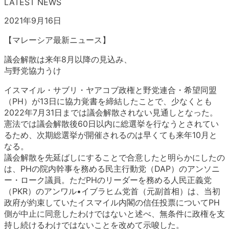
LATEST NEWS
2021年9月16日
【マレーシア最新ニュース】
議会解散は来年8月以降の見込み、
与野党協力うけ
イスマイル・サブリ・ヤアコブ政権と野党連合・希望同盟
（PH）が13日に協力覚書を締結したことで、少なくとも
2022年7月31日までは議会解散されない見通しとなった。
憲法では議会解散後60日以内に総選挙を行なうとされてい
るため、次期総選挙が開催されるのは早くても来年10月と
なる。
議会解散を先延ばしにすることで合意したと明らかにしたの
は、PHの院内幹事を務める民主行動党（DAP）のアンソニ
ー・ローク議員。ただPHのリーダーを務める人民正義党
（PKR）のアンワル•イブラヒム党首（元副首相）は、当初
政府が約束していたイスマイル内閣の信任投票についてPH
側が中止に同意したわけではないと述べ、無条件に政権を支
持し続けるわけではないことを改めて示唆した。