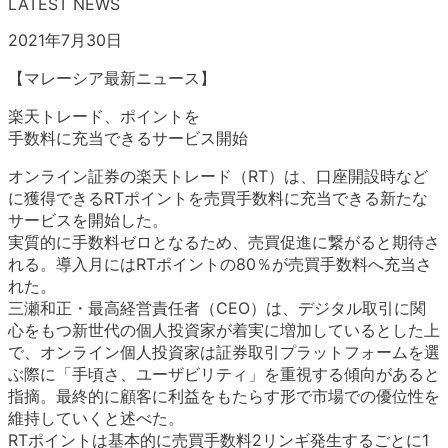
LATEST NEWS
2021年7月30日
【マレーシア最新ニュース】
楽天トレード、ポイントを
手数料に充当できるサービス開始
オンライン証券の楽天トレード（RT）は、口座開設時など
に獲得できるRTポイントを売買手数料に充当できる新たな
サービスを開始した。
実質的に手数料ゼロとなるため、売買促進に繋がると期待さ
れる。導入月にはRTポイントの80％が売買手数料へ充当さ
れた。
三瀬和正・最高経営責任者（CEO）は、デジタル取引に関
心をもつ新世代の個人投資家が着実に増加しているとした上
で、オンライン個人投資家は証券取引プラットフォームを選
ぶ際に「手頃さ、ユーザビリティ」を重視する傾向があると
指摘。最終的に顧客に利益をもたらす形で市場での優位性を
維持していくと述べた。
RTポイントは基本的に売買手数料2リンギ発生するごとに1