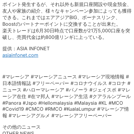
ポイント発生するが、それ以外も新規口座開設や現金預金、
友人や家族の紹介、様々なキャンペーン参加によっても獲得
できる。これまではエアアジアBIG、ボーナスリンク、
Boostのパートナーポイントに交換することが出来た。
楽天トレードは6月30日時点で口座数が21万5,000口座を突
破し、売買代金は約800億リンギに上っている。
提供：ASIA INFONET
asiainfonet.com
#マレーシア #マレーシアニュース #マレーシア現地情報 #
日本語情報誌 #フリーペーパー #コロナウイルス #コロナ #
ニュース #ハローマレーシア #パノーラ #ジェイスポ #マレ
ーシア在住 #在マ邦人 #マレーシア生活 #クアラルンプール
#Panora #Jspo #Hellomalaysia #Malaysia #KL #MCO
#Covid19 #CMCO #RMCO #KualaLumpur #マレーシア情
報 #マレーシアグルメ #マレーシアフリーペーパー
その他のニュース
OTHER NEWS