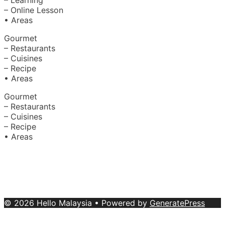
– Learning
– Online Lesson
• Areas
Gourmet
– Restaurants
– Cuisines
– Recipe
• Areas
Gourmet
– Restaurants
– Cuisines
– Recipe
• Areas
About Us
|
Advertise with Us
Copyright © 2020 Hello Malaysia
(‍199101013496/223808-K). All rights reserved.
Terms &
Conditions
© 2026 Hello Malaysia
• Powered by
GeneratePress