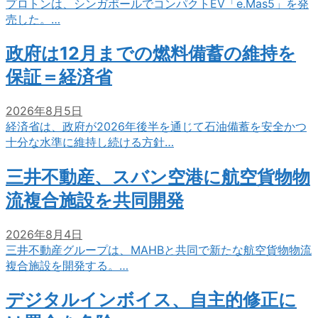
プロトンは、シンガポールでコンパクトEV「e.Mas5」を発
売した。…
政府は12月までの燃料備蓄の維持を
保証＝経済省
2026年8月5日
経済省は、政府が2026年後半を通じて石油備蓄を安全かつ
十分な水準に維持し続ける方針…
三井不動産、スバン空港に航空貨物物
流複合施設を共同開発
2026年8月4日
三井不動産グループは、MAHBと共同で新たな航空貨物物流
複合施設を開発する。…
デジタルインボイス、自主的修正に