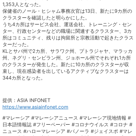
1,353人となった。
保健省のノール・ヒシャム事務次官は13日、新たに9カ所の
クラスターを確認したと明らかにした。
うち4カ所はサービス会社、運送会社、トレーニング・セン
ター、行政センターなどの職場に関連するクラスター、3カ
所はコミュニティ、残りは拘留所と宗教活動で起きたクラス
ターだった。
KLとサバ州で2カ所、サラワク州、プトラジャヤ、マラッカ
州、ネグリ・センビラン州、ジョホール州でそれぞれ1カ所
のクラスターが発生した。新たに10カ所のクラスターが収
束し、現在感染者を出しているアクティブなクラスターは
344カ所となった。
提供：ASIA INFONET
https://www.asiainfonet.com
#マレーシア #マレーシアニュース #マレーシア現地情報 #
日本語情報誌 #フリーペーパー #コロナウイルス #コロナ #
ニュース #ハローマレーシア #パノーラ #ジェイスポ #マレ