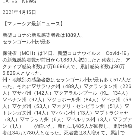
LATEST NEWS
2021年4月15日
【マレーシア最新ニュース】
新型コロナの新規感染者数は1889人、
セランゴール州が最多
保健省（MOH）は14日、新型コロナウイルス「Covid-19」
の新規感染者数が前日から1,889人増加したと発表した。ア
クティブ感染者数は1万6,696人で、累計感染者数は36万
5,829人となった。
州・地域別の感染者数はセランゴール州が最も多く517人だ
った。それに▽サラワク州（489人）▽クランタン州（226
人）▽サバ州（142人）▽クアラルンプール（KL、134人）
▽ペナン州（92人）▽ジョホール州（84人）▽ペラ州（56
人）▽ケダ州（53人）▽ネグリ・センビラン州（51人）▽
トレンガヌ州（14人）▽パハン州（13人）▽プトラジャヤ
（8人）▽マラッカ州（6人）▽ペルリス州（3人）▽ラブア
ン（1人）ーーが続いた。新たに1,485人が回復し、累計治癒
者は34万7,780人となった。死者数は8人増えて、累計で