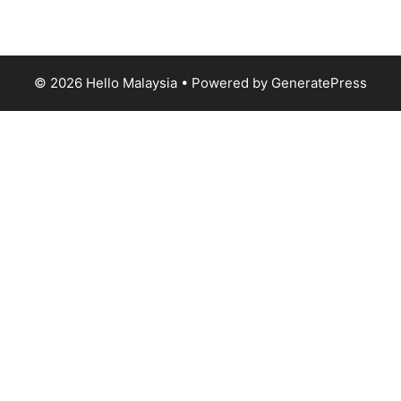
(‍199101013496/223808-K). All rights reserved.
Terms
& Conditions
© 2026 Hello Malaysia
• Powered by
GeneratePress