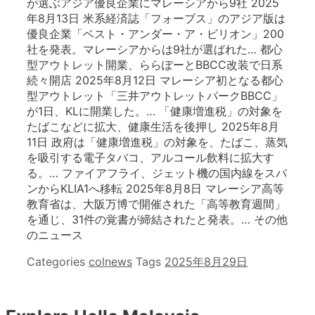
が選ぶアジア優良企業にマレーシアから9社 2025
年8月13日 米系経済誌「フォーブス」のアジア版は
優良企業「ベスト・アンダー・ア・ビリオン」200
社を発表。マレーシアからは9社が選ばれた… 都心
型アウトレット開業、ららぽーとBBCC改装で日系
続々開店 2025年8月12日 マレーシア初となる都心
型アウトレット「三井アウトレットパークBBCC」
が1日、KLに開業した。… 「健康増進税」の対象を
たばこなどに拡大、健康生活を後押し 2025年8月
11日 政府は「健康増進税」の対象を、たばこ、蒸気
を吸引する電子タバコ、アルコール飲料に拡大す
る。… ファイアフライ、ジェット機の国内線をスバ
ンからKLIA1へ移転 2025年8月8日 マレーシア高等
教育省は、大阪万博で開催された「高等教育週間」
を通じ、31件の覚書が締結されたと発表。… その他
のニュース
Categories
colnews
Tags
2025年8月29日