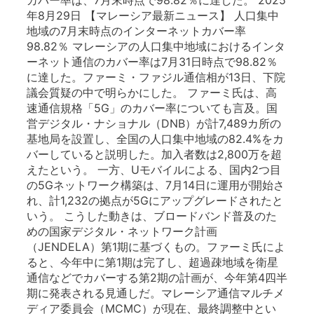
年8月29日 【マレーシア最新ニュース】 人口集中
地域の7月末時点のインターネットカバー率
98.82％ マレーシアの人口集中地域におけるインタ
ーネット通信のカバー率は7月31日時点で98.82％
に達した。ファーミ・ファジル通信相が13日、下院
議会質疑の中で明らかにした。 ファーミ氏は、高
速通信規格「5G」のカバー率についても言及。国
営デジタル・ナショナル（DNB）が計7,489カ所の
基地局を設置し、全国の人口集中地域の82.4%をカ
バーしていると説明した。加入者数は2,800万を超
えたという。 一方、Uモバイルによる、国内2つ目
の5Gネットワーク構築は、7月14日に運用が開始さ
れ、計1,232の拠点が5Gにアップグレードされたと
いう。 こうした動きは、ブロードバンド普及のた
めの国家デジタル・ネットワーク計画
（JENDELA）第1期に基づくもの。ファーミ氏によ
ると、今年中に第1期は完了し、超過疎地域を衛星
通信などでカバーする第2期の計画が、今年第4四半
期に発表される見通しだ。マレーシア通信マルチメ
ディア委員会（MCMC）が現在、最終調整中とい