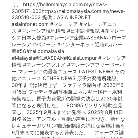
う。 https://hellomalaysia.com.my/news-
230517−003https://hellomalaysia.com.my/news-
230510-002 提供：ASIA INFONET
asiainfonet.com #マレーシア #マレーシアニュー
ス #マレーシア現地情報 #日本語情報誌 #在マレー
シア日本大使館#マレーシア企業#ASEAN#ハローマ
レーシア #パノーラ #インターネット通信#カバー
率#5G#helloomalaysia
#Malaysia#KL#ASEAN#KualaLumpur #マレーシア
情報 #マレーシアグルメ #マレーシアフリーペーパ
ー マレーシアの最新ニュース LATEST NEWS その
他のニュース OTHER NEWS 原子力発電所建設、
30年までは決定せず＝ファディラ副首相 2025年8
月15日 ファディラ副首相兼エネルギー移行・水利
転換相は、原子力発電所の開発の決定は2030年以
降になると表明した。… RON95ガソリン補助金見
直し、2025年9月末までに発表へ 2025年8月14日
財務省は、アンワル・首相の声明に基づき、新たな
レギュラーガソリン補助金制度の詳細な実施計画を
9月末までに発表すると発表した。… フォーブス誌