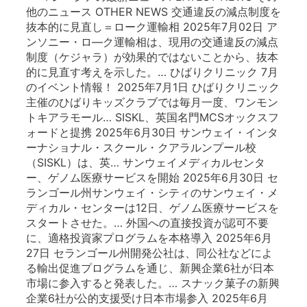
他のニュース OTHER NEWS 交通違反の減点制度を
抜本的に見直し＝ローク運輸相 2025年7月02日 ア
ンソニー・ロ―ク運輸相は、現用の交通違反の減点
制度（ケジャラ）が効果的ではないことから、抜本
的に見直す考えを示した。… ひばりクリニック 7月
のイベント情報！ 2025年7月1日 ひばりクリニック
主催のひばりキッズクラブでは毎月一度、ワンモン
トキアラモール… SISKL、英国名門MCSオックスフ
ォードと提携 2025年6月30日 サンウェイ・インタ
ーナショナル・スクール・クアラルンプール校
（SISKL）は、英… サンウェイメディカルセンタ
ー、ゲノム医療サービスを開始 2025年6月30日 セ
ランゴール州サンウェイ・シティのサンウェイ・メ
ディカル・センターは12日、ゲノム医療サービスを
スタートさせた。… 外国への直接投資が認可不要
に、適格投資家プログラムを本格導入 2025年6月
27日 セランゴール州開発公社は、同公社などによ
る輸出促進プログラムを通じ、新興企業6社が日本
市場に参入すると発表した。… スナック菓子の新興
企業6社が公的支援受け日本市場参入 2025年6月