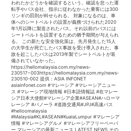
われたかどうかを確認するという。確認を怠った運
転手やバス会社、指示に従わなかった乗客には300
リンギの罰則が科せられる。 対象になるのは、車
体へのシートベルトの設置が義務づけられた2020
年1月以降に製造されたバス。それ以前のバスには
シートベルトを設置するための猶予期間が与えられ
る。 この新たな安全強化策は、先月発生した15人
の大学生が死亡したバス事故を受け導入された。事
故を起こしたバスは2013年製でシートベルトが装
備されていなかった。
https://hellomalaysia.com.my/news-
230517−003https://hellomalaysia.com.my/news-
230510-002 提供：ASIA INFONET
asiainfonet.com #マレーシア #マレーシアニュー
ス #マレーシア現地情報 #日本語情報誌 #在マレー
シア日本大使館#マレーシア企業#ASEAN#ハローマ
レーシア #パノーラ #道路交通局#JPJ#高速バス
#helloomalaysia
#Malaysia#KL#ASEAN#KualaLumpur #マレーシア
情報 #マレーシアグルメ #マレーシアフリーペーパ
ー マレーシアの最新ニュース LATEST NEWS その