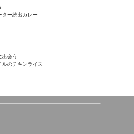
う
ーター続出カレー
に出会う
イルのチキンライス