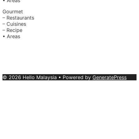
• Areas
Gourmet
– Restaurants
– Cuisines
– Recipe
• Areas
About Us
|
Advertise with Us
Copyright © 2020 Hello Malaysia
(‍199101013496/223808-K). All rights reserved.
Terms &
Conditions
© 2026 Hello Malaysia
• Powered by
GeneratePress