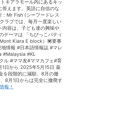
ントキアラモール内にあるキッ
に答えます。英語に自信のな
r Fish (シーフードレス
キッズクラブでは、毎月一度楽しい
ト内容は、子ども達の興味や
のテーマは 「ちびっこパティ
 Kiara E block）💟要事
地情報 #日本語情報誌 #マレ
laysia #KL
ークル #ママ友#ママカフェ#育
日から 2025年5月15日 薬
金を段階的に減額、8月の撤
し、8月1日からは完全に撤廃す
ト情報！