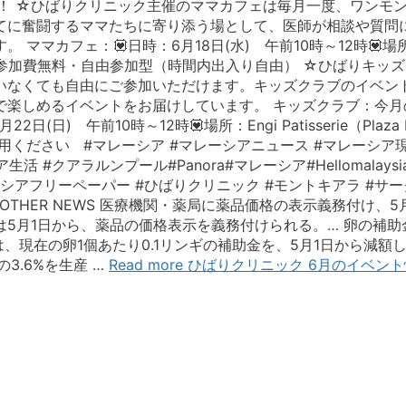
報！ ☆ひばりクリニック主催のママカフェは毎月一度、ワンモ
てに奮闘するママたちに寄り添う場として、医師が相談や質問
カフェ：💟日時：6月18日(水) 午前10時～12時💟場所：M
予約不要・参加費無料・自由参加型（時間内出入り自由） ☆ひばり
いなくても自由にご参加いただけます。キッズクラブのイベン
楽しめるイベントをお届けしています。 キッズクラブ：今月
午前10時～12時💟場所：Engi Patisserie（Plaza Mont
ください #マレーシア #マレーシアニュース #マレーシア現
アラルンプール#Panora#マレーシア#Hellomalaysia #Ma
#マレーシアフリーペーパー #ひばりクリニック #モントキアラ #サ
THER NEWS 医療機関・薬局に薬品価格の表示義務付け、5月1
5月1日から、薬品の価格表示を義務付けられる。… 卵の補助
省は、現在の卵1個あたり0.1リンギの補助金を、5月1日から減額
3.6%を生産 …
Read more
ひばりクリニック 6月のイベン