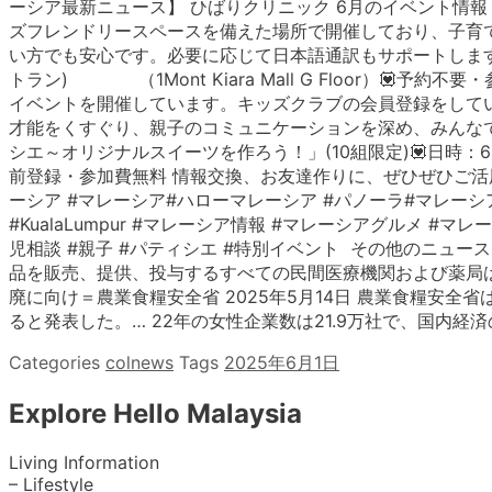
ーシア最新ニュース】 ひばりクリニック 6月のイベント情
ズフレンドリースペースを備えた場所で開催しており、子育
い方でも安心です。必要に応じて日本語通訳もサポートします。 ママ
トラン) （1Mont Kiara Mall G Floor）
イベントを開催しています。キッズクラブの会員登録をして
才能をくすぐり、親子のコミュニケーションを深め、みんなで
シエ～オリジナルスイーツを作ろう！」(10組限定)💟日時：6月22日(日) 
前登録・参加費無料 情報交換、お友達作りに、ぜひぜひご活用
ーシア #マレーシア#ハローマレーシア #パノーラ#マレーシア生活 #ク
#KualaLumpur #マレーシア情報 #マレーシアグルメ 
児相談 #親子 #パティシエ #特別イベント その他のニュースO
品を販売、提供、投与するすべての民間医療機関および薬局は
廃に向け＝農業食糧安全省 2025年5月14日 農業食糧安全
ると発表した。… 22年の女性企業数は21.9万社で、国内経済の
Categories
colnews
Tags
2025年6月1日
Explore Hello Malaysia
Living Information
– Lifestyle