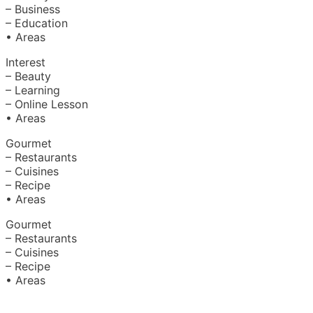
– Business
– Education
• Areas
Interest
– Beauty
– Learning
– Online Lesson
• Areas
Gourmet
– Restaurants
– Cuisines
– Recipe
• Areas
Gourmet
– Restaurants
– Cuisines
– Recipe
• Areas
About Us
|
Advertise with Us