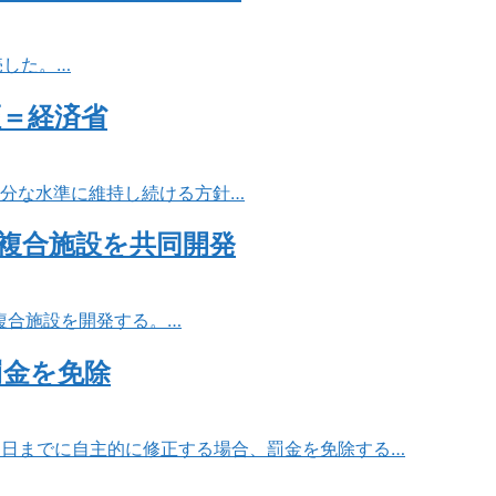
売した。…
証＝経済省
十分な水準に維持し続ける方針…
複合施設を共同開発
複合施設を開発する。…
罰金を免除
31日までに自主的に修正する場合、罰金を免除する…