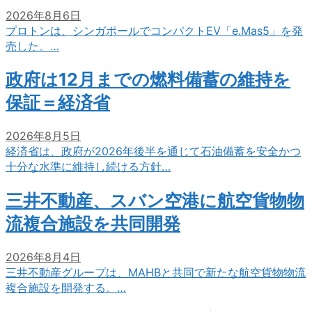
2026年8月6日
プロトンは、シンガポールでコンパクトEV「e.Mas5」を発
売した。…
政府は12月までの燃料備蓄の維持を
保証＝経済省
2026年8月5日
経済省は、政府が2026年後半を通じて石油備蓄を安全かつ
十分な水準に維持し続ける方針…
三井不動産、スバン空港に航空貨物物
流複合施設を共同開発
2026年8月4日
三井不動産グループは、MAHBと共同で新たな航空貨物物流
複合施設を開発する。…