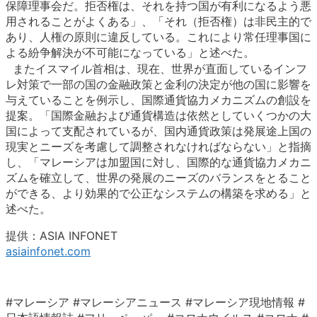
保障理事会だ。拒否権は、それを持つ国が有利になるよう悪
用されることがよくある」、「それ（拒否権）は非民主的で
あり、人権の原則に違反している。これにより常任理事国に
よる紛争解決が不可能になっている」と述べた。
またイスマイル首相は、現在、世界が直面しているインフ
レ対策で一部の国の金融政策と金利の決定が他の国に影響を
与えていることを例示し、国際通貨協力メカニズムの創設を
提案。「国際金融および通貨構造は依然としていくつかの大
国によって支配されているが、国内通貨政策は発展途上国の
現実とニーズを考慮して調整されなければならない」と指摘
し、「マレーシアは加盟国に対し、国際的な通貨協力メカニ
ズムを確立して、世界の発展のニーズのバランスをとること
ができる、より効果的で公正なシステムの構築を求める」と
述べた。
提供：ASIA INFONET
asiainfonet.com
#マレーシア #マレーシアニュース #マレーシア現地情報 #