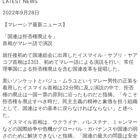
LATEST NEWS
2022年9月28日
【マレーシア最新ニュース】
「国連は拒否権廃止を」
首相がマレー語で演説
就任後初めて国連総会に出席したイスマイル・サブリ・ヤア
コブ首相は23日、初めてマレー語による演説を行い、常任
理事国による拒否権廃止を含む国連改革を提唱した。
黒いソンケットとバジュ・ムラユというマレー男性の正装を
着用したイスマイル首相は22分間に及ぶ演説の中で、拒否
権の廃止は一国一票の原則に沿ったものだと指摘。「今こそ
拒否権を廃止すべき時だ。民主主義の精神と象徴を担う組織
として、国連はその基本に戻らなければならない」と述べ
た。
イスマイル首相は、ウクライナ、パレスチナ、ミャンマー
などの国際紛争や危機がグローバル・ガバナンスや国連の弱
さのために解決できないと指摘。「国連の最大の問題は安全