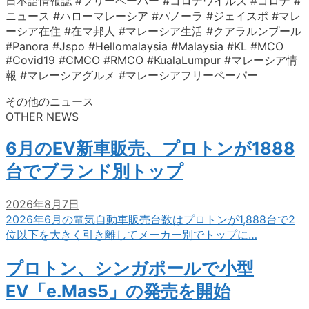
日本語情報誌 #フリーペーパー #コロナウイルス #コロナ #
ニュース #ハローマレーシア #パノーラ #ジェイスポ #マレ
ーシア在住 #在マ邦人 #マレーシア生活 #クアラルンプール
#Panora #Jspo #Hellomalaysia #Malaysia #KL #MCO
#Covid19 #CMCO #RMCO #KualaLumpur #マレーシア情
報 #マレーシアグルメ #マレーシアフリーペーパー
その他のニュース
OTHER NEWS
6月のEV新車販売、プロトンが1888
台でブランド別トップ
2026年8月7日
2026年6月の電気自動車販売台数はプロトンが1,888台で2
位以下を大きく引き離してメーカー別でトップに…
プロトン、シンガポールで小型
EV「e.Mas5」の発売を開始