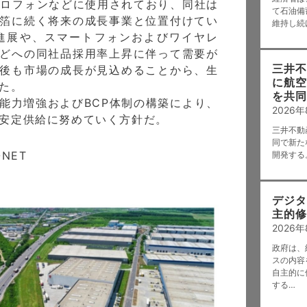
クロフォンなどに使用されており、同社は
て石油備
箔に続く将来の成長事業と位置付けてい
維持し続
進展や、スマートフォンおよびワイヤレ
どへの同社品採用率上昇に伴って需要が
三井不
後も市場の成長が見込めることから、生
に航空
た。
を共同
能力増強およびBCP体制の構築により、
2026
安定供給に努めていく方針だ。
三井不動
同で新た
ONET
開発する
m
デジタ
主的修
2026
政府は、
スの内容を
自主的に
する…