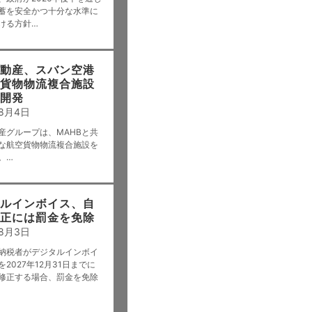
蓄を安全かつ十分な水準に
ける方針…
動産、スバン空港
貨物物流複合施設
開発
年8月4日
産グループは、MAHBと共
な航空貨物物流複合施設を
。…
ルインボイス、自
正には罰金を免除
年8月3日
納税者がデジタルインボイ
2027年12月31日までに
修正する場合、罰金を免除