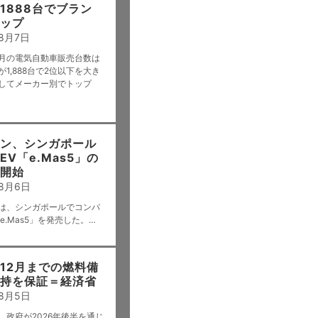
1888台でブラン
ップ
年8月7日
年6月の電気自動車販売台数は
1,888台で2位以下を大き
してメーカー別でトップ
ン、シンガポール
EV「e.Mas5」の
開始
年8月6日
は、シンガポールでコンパ
e.Mas5」を発売した。…
12月までの燃料備
持を保証＝経済省
年8月5日
、政府が2026年後半を通じ