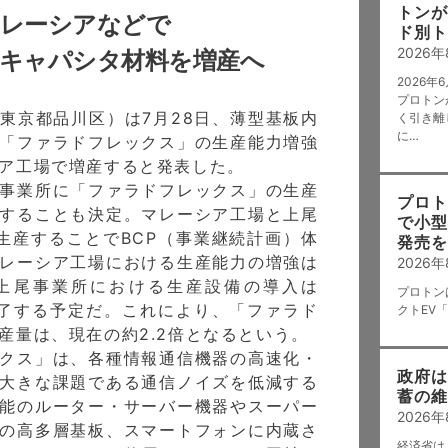
トンが
マレーシアなどで
ド別ト
2026
蔵キャパシタ材料を増産へ
2026
プロトンが
東京都品川区）は7月28日、薄型基板内
く引き離
に…
「ファラドフレックス」の生産能力増強
ア工場で増産すると発表した。
事業所に「ファラドフレックス」の生産
プロト
することも決定。マレーシア工場と上尾
で小型
生産することでBCP（事業継続計画）体
発売を
レーシア工場における生産能力の増強は
2026
、上尾事業所における生産設備の導入は
プロトン
に完了する予定だ。これにより、「ファラド
クトEV「
産量は、現在の約2.2倍となるという。
クス」は、各種情報通信機器の高速化・
政府は
大きな課題である通信ノイズを低減する
蓄の維
能のルーター・サーバー機器やスーパー
2026
の高多層基板、スマートフォンに内蔵さ
経済省は