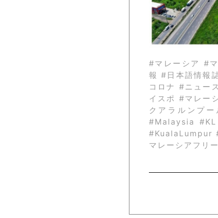
#マレーシア #
報 #日本語情報
コロナ #ニュー
イスポ #マレー
クアラルンプール #P
#Malaysia #K
#KualaLump
マレーシアフリ