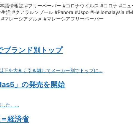
本語情報誌 #フリーペーパー #コロナウイルス #コロナ #ニュ
ルンプール #Panora #Jspo #Hellomalaysia #Mala
レーシア情報 #マレーシアグルメ #マレーシアフリーペーパー
台でブランド別トップ
2位以下を大きく引き離してメーカー別でトップに…
as5」の発売を開始
売した。…
証＝経済省