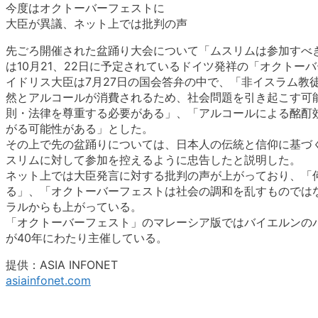
今度はオクトーバーフェストに
大臣が異議、ネット上では批判の声
先ごろ開催された盆踊り大会について「ムスリムは参加すべ
は10月21、22日に予定されているドイツ発祥の「オクト
イドリス大臣は7月27日の国会答弁の中で、「非イスラム教
然とアルコールが消費されるため、社会問題を引き起こす可
則・法律を尊重する必要がある」、「アルコールによる酩酊
がる可能性がある」とした。
その上で先の盆踊りについては、日本人の伝統と信仰に基づ
スリムに対して参加を控えるように忠告したと説明した。
ネット上では大臣発言に対する批判の声が上がっており、「
る」、「オクトーバーフェストは社会の調和を乱すものでは
ラルからも上がっている。
「オクトーバーフェスト」のマレーシア版ではバイエルンの
が40年にわたり主催している。
提供：ASIA INFONET
asiainfonet.com