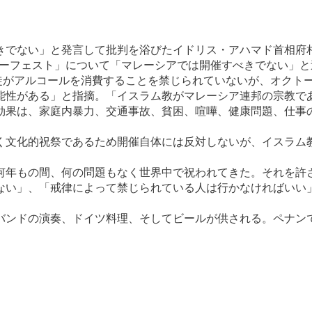
きでない」と発言して批判を浴びたイドリス・アハマド首相府
ーバーフェスト」について「マレーシアでは開催すべきでない」
徒がアルコールを消費することを禁じられていないが、オクト
能性がある」と指摘。「イスラム教がマレーシア連邦の宗教で
効果は、家庭内暴力、交通事故、貧困、喧嘩、健康問題、仕事
く文化的祝祭であるため開催自体には反対しないが、イスラム
何年もの間、何の問題もなく世界中で祝われてきた。それを許
ない」、「戒律によって禁じられている人は行かなければいい
バンドの演奏、ドイツ料理、そしてビールが供される。ペナン