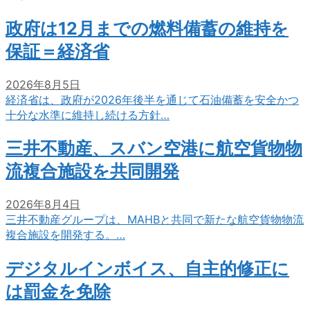
政府は12月までの燃料備蓄の維持を
保証＝経済省
2026年8月5日
経済省は、政府が2026年後半を通じて石油備蓄を安全かつ
十分な水準に維持し続ける方針…
三井不動産、スバン空港に航空貨物物
流複合施設を共同開発
2026年8月4日
三井不動産グループは、MAHBと共同で新たな航空貨物物流
複合施設を開発する。…
デジタルインボイス、自主的修正に
は罰金を免除