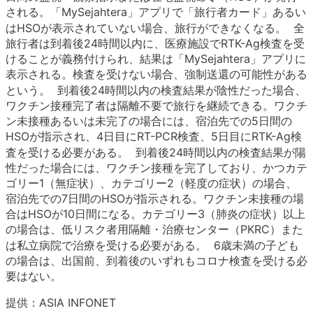
される。「MySejahtera」アプリで「旅行者カード」あるい
はHSOが表示されていない場合、旅行ができなくなる。 全
旅行者は到着後24時間以内に、医療施設でRTK-Ag検査を受
けることが義務付けられ、結果は「MySejahtera」アプリに
表示される。検査を受けない場合、強制送還の可能性がある
という。 到着後24時間以内の検査結果が陰性だった場合、
ワクチン接種完了者は隔離不要で旅行を継続できる。ワクチ
ン未接種あるいは未完了の場合には、宿泊先での5日間の
HSOが指示され、4日目にRT-PCR検査、5日目にRTK-Ag検
査を受ける必要がある。 到着後24時間以内の検査結果が陽
性だった場合には、ワクチン接種を完了しており、かつカテ
ゴリー1（無症状）、カテゴリー2（軽度の症状）の場合、
宿泊先での7日間のHSOが指示される。ワクチン未接種の場
合はHSOが10日間になる。カテゴリー3（肺炎の症状）以上
の場合は、低リスク者用隔離・治療センター（PKRC）また
は私立病院で治療を受ける必要がある。 6歳未満の子ども
の場合は、出国前、到着後のいずれもコロナ検査を受ける必
要はない。
提供：ASIA INFONET