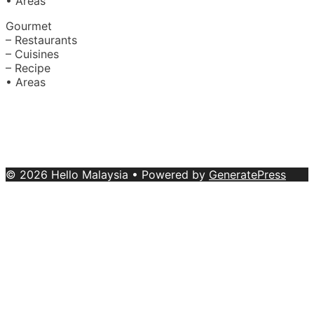
• Areas
Gourmet
– Restaurants
– Cuisines
– Recipe
• Areas
About Us
|
Advertise with Us
Copyright © 2020 Hello Malaysia
(‍199101013496/223808-K). All rights reserved.
Terms &
Conditions
© 2026 Hello Malaysia
• Powered by
GeneratePress