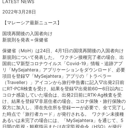
LATEST NEWS
2022年3月28日
【マレーシア最新ニュース】
国境再開後の入国者向け
新規則を発表＝保健省
保健省（MoH）は24日、4月1日の国境再開後の入国者向け
新規則について発表した。 ワクチン接種完了者の場合、出
国前に▽新型コロナウイルス「Covid-19」情報・追跡アプ
リ「MySejahtera」アプリケーションをダウンロード、必要
項目を登録▽「MySejahtera」アプリの「トラベラー
（Traveller）」アイコンから旅行申告書に記入▽出発2日前
にRT-PCR検査を受け、結果を登録▽出発前60ー6日以内に
コロナ感染していた場合は、出発2日前にRTK-Ag検査を受
け、結果を登録▽非居住者の場合、コロナ保険・旅行保険の
双方に加入し、滞在先住所を登録ーーが必要で、全て完了し
た時点で「旅行者カード」が発行される。 ワクチン未接種
あるいは未完了の場合には、「MySejahtera」を通じて、5
日間の監視・観察指示または在宅監視命令（HSO）が発行