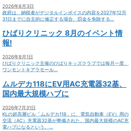
2026年8月3日
政府は、納税者がデジタルインボイスの内容を2027年12月
31日までに自主的に修正する場合、罰金を免除する…
ひばりクリニック 8月のイベント情
報!
2026年8月1日
ひばりクリニック主催のひばりキッズクラブでは毎月一度、
ワンモントキアラモール…
ムルデカ118にEV用AC充電器32基、
国内最大規模ハブに
2026年7月31日
KLの超高層ビル「ムルデカ118」に、電気自動車（EV）用の
交流（AC）充電器32基が整備された。国内最大規模のAC充
電ハブになるという。…