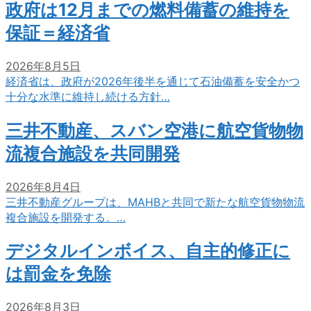
政府は12月までの燃料備蓄の維持を
保証＝経済省
2026年8月5日
経済省は、政府が2026年後半を通じて石油備蓄を安全かつ
十分な水準に維持し続ける方針…
三井不動産、スバン空港に航空貨物物
流複合施設を共同開発
2026年8月4日
三井不動産グループは、MAHBと共同で新たな航空貨物物流
複合施設を開発する。…
デジタルインボイス、自主的修正に
は罰金を免除
2026年8月3日