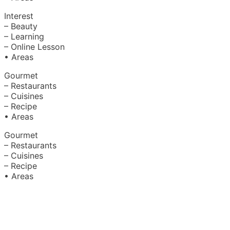
Interest
– Beauty
– Learning
– Online Lesson
• Areas
Gourmet
– Restaurants
– Cuisines
– Recipe
• Areas
Gourmet
– Restaurants
– Cuisines
– Recipe
• Areas
About Us
|
Advertise with Us
Copyright © 2020 Hello Malaysia
(‍199101013496/223808-K). All rights reserved.
Terms &