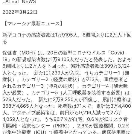
LATEST NEWS
2022年3月22日
【マレーシア最新ニュース】
新型コロナの感染者数は1万9105人、6週間ぶりに2万人下回
る
保健省（MOH）は、20日の新型コロナウイルス「Covid-
19」の新規感染者数は1万9,105人だったと発表した。およそ
6週間ぶりに2万人を下回った。累計感染者数は399万3,124
人となった。 新たに1,239人が入院。うちカテゴリー1（無
症状）、カテゴリー2（軽度の症状）が713人、重症患者と
されるカテゴリー3（肺炎の症状）、カテゴリー4（酸素吸
入が必要）、カテゴリー5（人工呼吸器を装着する必要）は
526人だった。 新たに2万8,250人が回復し、累計治癒者は
368万4,665人となった。死者数は71人で、累計は3万4,400
人。アクティブ感染者は、前日から9,216人減って27万
4,059人となった。うち96.7％が自宅、0.6％が低リスク者
用隔離・治療センター（PKRC）、2.6％が医療機関、0.2％
が集中治療室（ICU）で療養中となっている。病床使用率は