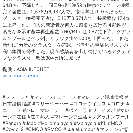
64.8％に下降した。 同日午後11時59分時点のワクチン接種
完了者数は、2,578万6,987人で、接種率は79.0％だった。
ブースター接種完了者は1,548万3,571人で、接種率は47.4％
に上昇した。 1人の感染者が何人に感染を広げる可能性が
あるかを示す基本再生産数（R0/RT）は0.92に下降。クアラ
ルンプールとペラ州、サラワク州で1.00を上回った。 また
新たに1カ所のクラスターを確認。ペラ州の重症化リスクの
高い集団で発生した。現在感染者を出し続けているアクティ
ブなクラスター数は304カ所に減った。
提供：ASIA INFONET
asiainfonet.com
#マレーシア #マレーシアニュース #マレーシア現地情報 #
日本語情報誌 #フリーペーパー #コロナウイルス #コロナ #
ニュース #ハローマレーシア #パノーラ #ジェイスポ #マレ
ーシア在住 #在マ邦人 #マレーシア生活 #クアラルンプール
#Panora #Jspo #Hellomalaysia #Malaysia #KL #MCO
#Covid19 #CMCO #RMCO #KualaLumpur #マレーシア情