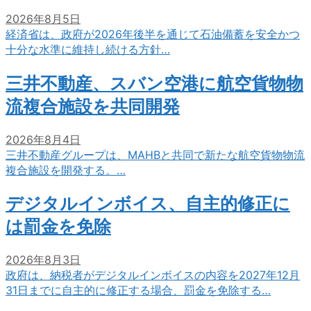
2026年8月5日
経済省は、政府が2026年後半を通じて石油備蓄を安全かつ
十分な水準に維持し続ける方針…
三井不動産、スバン空港に航空貨物物
流複合施設を共同開発
2026年8月4日
三井不動産グループは、MAHBと共同で新たな航空貨物物流
複合施設を開発する。…
デジタルインボイス、自主的修正に
は罰金を免除
2026年8月3日
政府は、納税者がデジタルインボイスの内容を2027年12月
31日までに自主的に修正する場合、罰金を免除する…