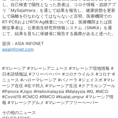
し、自己検査で陽性となった患者は、コロナ情報・追跡アプ
リ「MySejahtera」を通じて結果を報告し、健康状態を更新
して隔離を行なわなくてはならないと言明。医療機関での
RT-PCRおよびRTK-Ag検査については、医療機関または医
療従事者は、公衆衛生研究所情報システム（SIMKA）を通
じて、結果を直ちに保健省に報告する義務があると述べた。
提供：ASIA INFONET
asiainfonet.com
#マレーシア #マレーシアニュース #マレーシア現地情報 #
日本語情報誌 #フリーペーパー #コロナウイルス #コロナ #
ニュース #ハローマレーシア #パノーラ #ジェイスポ #マレ
ーシア在住 #在マ邦人 #マレーシア生活 #クアラルンプール
#Panora #Jspo #Hellomalaysia #Malaysia #KL #MCO
#Covid19 #CMCO #RMCO #KualaLumpur #マレーシア情
報 #マレーシアグルメ #マレーシアフリーペーパー
その他のニュース