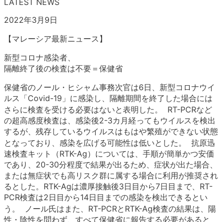
LATEST NEWS
2022年3月9日
【マレーシア最新ニュース】
新型コロナ感染者、
隔離終了後の検査は不要＝保健省
保健省のノール・ヒシャム事務次官は6日、新型コロナウイ
ルス「Covid-19」に感染し、隔離期間を終了した場合には
さらに検査を受ける必要はないと表明した。 RT-PCRなど
の超高感度検査は、感染後2-3カ月経ってもウイルスを検出
するが、残存しているウイルスはもはや繁殖ができない状態
となっており、感染を広げる可能性は低いとした。 抗原迅
速検査キット（RTK-Ag）については、手順が簡単かつ安価
であり、20-30分程度で結果が出るため、症状が出た場合、
または無症状でも高リスク群に属する場合に利用が推奨され
るとした。RTK-Agは濃厚接触後3日目から7日目まで、RT-
PCR検査は2日目から14日目までの感染を検出できるとい
う。 ノール氏はまた、RT-PCRとRTK-Ag検査の結果は、陽
性・陰性を問わず、すべて保健省に報告する必要があると