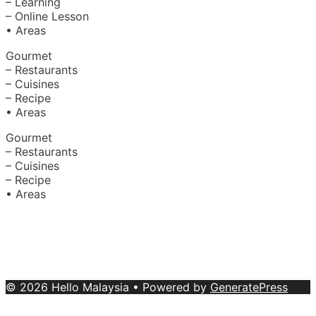
– Learning
– Online Lesson
• Areas
Gourmet
– Restaurants
– Cuisines
– Recipe
• Areas
Gourmet
– Restaurants
– Cuisines
– Recipe
• Areas
About Us
|
Advertise with Us
Copyright © 2020 Hello Malaysia
(‍199101013496/223808-K). All rights reserved.
Terms &
Conditions
© 2026 Hello Malaysia
• Powered by
GeneratePress