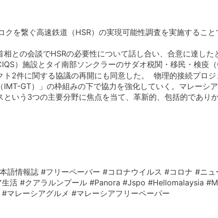
コクを繋ぐ高速鉄道（HSR）の実現可能性調査を実施するこ
。
首相との会談でHSRの必要性について話し合い、合意に達した
IQS）施設とタイ南部ソンクラーのサダオ税関・移民・検疫（
ト2件に関する協議の再開にも同意した。 物理的接続プロジ
IMT-GT）」の枠組みの下で協力を強化していく。マレーシ
いう3つの主要分野に焦点を当て、革新的、包括的でありかつ持
本語情報誌 #フリーペーパー #コロナウイルス #コロナ #ニュ
ルンプール #Panora #Jspo #Hellomalaysia #Mala
レーシア情報 #マレーシアグルメ #マレーシアフリーペーパー