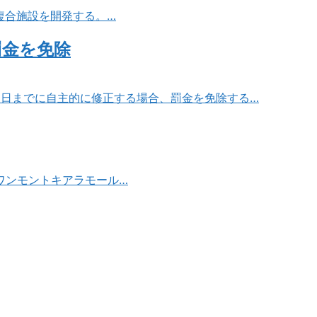
複合施設を開発する。…
罰金を免除
31日までに自主的に修正する場合、罰金を免除する…
ワンモントキアラモール…