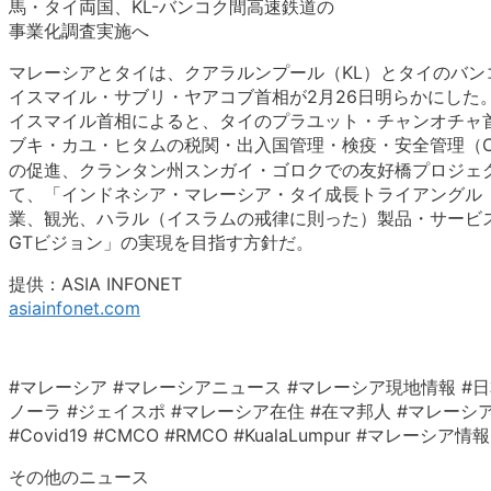
馬・タイ両国、KL-バンコク間高速鉄道の
事業化調査実施へ
マレーシアとタイは、クアラルンプール（KL）とタイのバン
イスマイル・サブリ・ヤアコブ首相が2月26日明らかにした
イスマイル首相によると、タイのプラユット・チャンオチャ
ブキ・カユ・ヒタムの税関・出入国管理・検疫・安全管理（C
の促進、クランタン州スンガイ・ゴロクでの友好橋プロジェク
て、「インドネシア・マレーシア・タイ成長トライアングル（
業、観光、ハラル（イスラムの戒律に則った）製品・サービスと
GTビジョン」の実現を目指す方針だ。
提供：ASIA INFONET
asiainfonet.com
#マレーシア #マレーシアニュース #マレーシア現地情報 #日
ノーラ #ジェイスポ #マレーシア在住 #在マ邦人 #マレーシア生活 #クアラ
#Covid19 #CMCO #RMCO #KualaLumpur #マ
その他のニュース