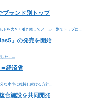
台でブランド別トップ
2位以下を大きく引き離してメーカー別でトップに…
as5」の発売を開始
売した。…
証＝経済省
十分な水準に維持し続ける方針…
複合施設を共同開発