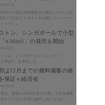
26年8月7日
26年6月の電気自動車販売台数はプロトンが
888台で2位以下を大きく引き離してメーカー
でトップに…
ロトン、シンガポールで小型
V「e.Mas5」の発売を開始
26年8月6日
ロトンは、シンガポールでコンパクト
「e.Mas5」を発売した。…
府は12月までの燃料備蓄の維
を保証＝経済省
26年8月5日
省は、政府が2026年後半を通じて石油備蓄
安全かつ十分な水準に維持し続ける方針…