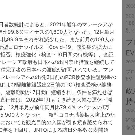
20
20
1,
日者数統計によると、2021年通年のマレーシアか
別
年比99.6％マイナスの1,800人となった。12月単月
19年比99.9％それぞれ減少した。また前月の100人か
プ
新型コロナウイルス「Covid-19」感染症の拡大に
E
拒否、検疫強化（検査・10日間の待機等）、査証
マレーシア政府も日本への出国禁止措置を継続して
20
ン接種完了者の日本への渡航が許可されている。マレ
プ
マレーシアへの出発3日前のPCR検査陰性証明書の
EV
離および隔離施設退出2日前のPCR検査受検が義務
政
、隔離期間が 7日間に短縮され、条件を満たせば
直行便は、2022年1月も引き続き大幅な運休・減
持
、12月単月が前年同月比79.4％マイナスの1万
20
4万5,900人となった。 新型コロナ感染拡大防止のた
経済
本においても観光目的の入国が引き続き認められて
を
0年を下回り、JNTOによる訪日外客数公表開始