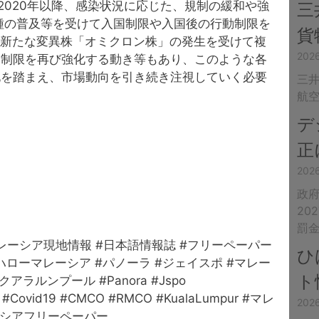
 2020年以降、感染状況に応じた、規制の緩和や強
三
接種の普及等を受けて入国制限や入国後の行動制限を
貨
は新たな変異株「オミクロン株」の発生を受けて複
20
動制限を再び強化する動き等もあり、このような各
化を踏まえ、市場動向を引き続き注視していく必要
三井
航
デ
正
20
政
20
罰
マレーシア現地情報 #日本語情報誌 #フリーペーパー
ひ
#ハローマレーシア #パノーラ #ジェイスポ #マレー
ト
ラルンプール #Panora #Jspo
CO #Covid19 #CMCO #RMCO #KualaLumpur #マレ
202
ーシアフリーペーパー