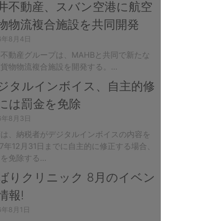
井不動産、スバン空港に航空
物物流複合施設を共同開発
26年8月4日
不動産グループは、MAHBと共同で新たな
空貨物物流複合施設を開発する。…
ジタルインボイス、自主的修
には罰金を免除
26年8月3日
府は、納税者がデジタルインボイスの内容を
27年12月31日までに自主的に修正する場合、
金を免除する…
ばりクリニック 8月のイベン
情報!
6年8月1日