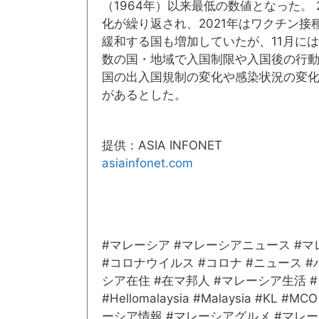
（1964年）以来最低の数値となった。
化が繰り返され、2021年はワクチン
緩和する国も増加していたが、11月に
数の国・地域で入国制限や入国後の行
国の出入国規制の変化や感染状況の変
があるとした。
提供：ASIA INFONET
asiainfonet.com
#マレーシア #マレーシアニュース #
#コロナウイルス #コロナ #ニュース 
シア在住 #在マ邦人 #マレーシア生活 #クア
#Hellomalaysia #Malaysia #KL #M
ーシア情報 #マレーシアグルメ #マレ