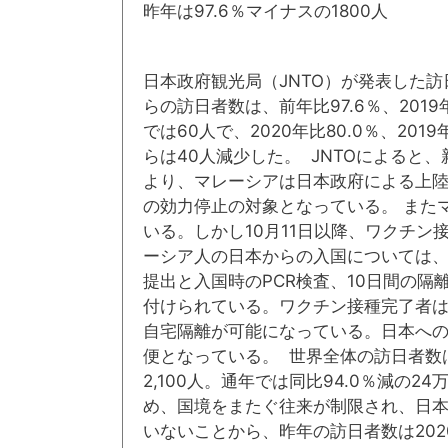
昨年は97.6％マイナスの1800人
日本政府観光局（JNTO）が発表した訪
らの訪日者数は、前年比97.6％、2019
では60人で、2020年比80.0％、20
らは40人減少した。 JNTOによると、
より、マレーシアは日本政府による上陸
の効力停止の対象となっている。 また
いる。しかし10月11日以降、ワクチ
ーシア人の日本からの入国については、
提出と入国時のPCR検査、10日間の隔
付けられている。ワクチン接種完了者は
自宅隔離が可能になっている。日本への
便となっている。 世界全体の訪日者数は
2,100人。通年では同比94.0％減の2
め、国境をまたぐ往来が制限され、日
いないことから、昨年の訪日者数は202