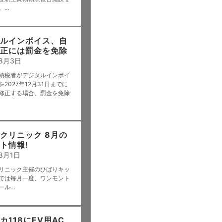
。…
ルインボイス、自
正には罰金を免除
年8月3日
納税者がデジタルインボイ
2027年12月31日までに
修正する場合、罰金を免除
クリニック 8月の
ト情報!
8月1日
リニック主催のひばりキッ
では毎月一度、ワンモント
ール…
カ118にEV用AC