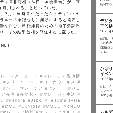
ディ首相府相（法律・国会担当）が「来
開発する
き適用される」と述べていた。
、7月に当時首相だったムヒディン・ヤ
ラ国王の承認なしに無効にすると発表し
デジタ
難を浴び、政権維持のための過半数議席
主的修
2026
り、その結果首相を辞任するに至った。
政府は、
スの内容を
ONET
自主的に
m
する…
ひばり
イベン
マレーシアニュース #マレーシア現地情
2026年
誌 #フリーペーパー #コロナウイルス #
ひばりク
ス #ハローマレーシア #パノーラ #ジェ
ズクラブ
シア在住 #在マ邦人 #マレーシア生活 #
キアラモ
anora #Jspo #Hellomalaysia
L #MCO #Covid19 #CMCO #RMCO
ムルデ
ur #マレーシア情報 #マレーシアグルメ #