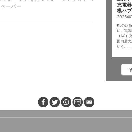
充電器
ーペーパー
模ハブ
2026年
KLの超
に、電気
（AC）
国内最大
いう。…