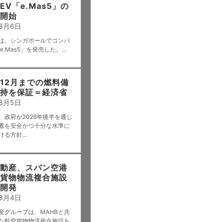
EV「e.Mas5」の
開始
年8月6日
は、シンガポールでコンパ
e.Mas5」を発売した。…
12月までの燃料備
持を保証＝経済省
年8月5日
、政府が2026年後半を通じ
蓄を安全かつ十分な水準に
ける方針…
動産、スバン空港
貨物物流複合施設
開発
年8月4日
産グループは、MAHBと共
な航空貨物物流複合施設を