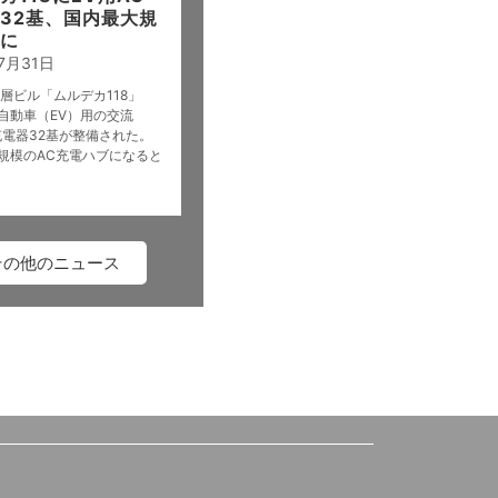
32基、国内最大規
に
7月31日
高層ビル「ムルデカ118」
自動車（EV）用の交流
充電器32基が整備された。
規模のAC充電ハブになると
その他のニュース