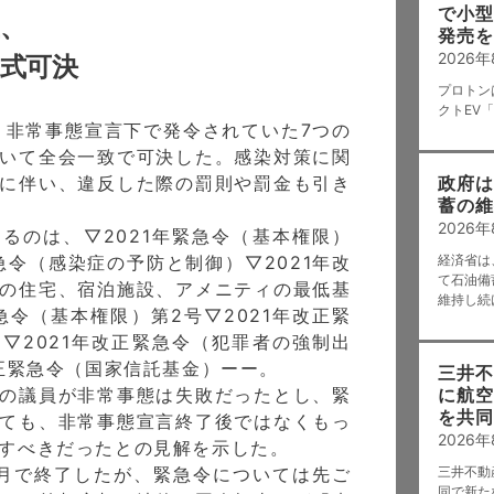
で小型
、
発売を
2026
式可決
プロトン
クトEV「
、非常事態宣言下で発令されていた7つの
いて全会一致で可決した。感染対策に関
に伴い、違反した際の罰則や罰金も引き
政府は
蓄の維
2026
のは、▽2021年緊急令（基本権限）
緊急令（感染症の予防と制御）▽2021年改
経済省は
て石油備
の住宅、宿泊施設、アメニティの最低基
維持し続
緊急令（基本権限）第2号▽2021年改正緊
▽2021年改正緊急令（犯罪者の強制出
改正緊急令（国家信託基金）ーー。
三井不
の議員が非常事態は失敗だったとし、緊
に航空
を共同
ても、非常事態宣言終了後ではなくもっ
2026
すべきだったとの見解を示した。
月で終了したが、緊急令については先ご
三井不動
同で新た