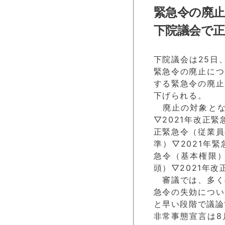
緊急令の廃止
下院議会で正
下院議会は25日
緊急令の廃止につ
する緊急令の廃止
下げられる。
廃止の対象となる
▽2021年改正
正緊急令（従業員
準）▽2021年
急令（基本権限）
頭）▽2021年
審議では、多く
急令の失効につい
と早い段階で議論
非常事態宣言は8