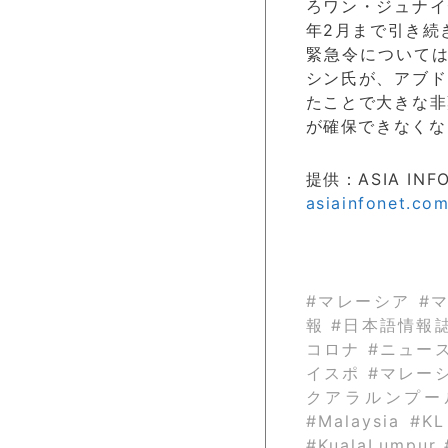
ろワン・ジュナイ
年2月まで引き続
緊急令については
シン氏が、アブド
たことで大きな非
が確保できなくな
提供：ASIA INF
asiainfonet.co
#マレーシア #
報 #日本語情報
コロナ #ニュー
イスポ #マレー
クアラルンプール #P
#Malaysia #K
#KualaLump