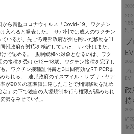
20
20
1,
から新型コロナウイルス「Covid-19」ワクチン
別
け入れると発表した。 サバ州では成人のワクチン
まっているが、先ごろ連邦政府が州を跨いだ移動を11
プ
、同州政府が対応を検討していた。サバ州はまた、
E
日付けで認める。 規制緩和の対象となるのは、ワク
の接種を受けた12ー18歳、ワクチン接種を完了し
20
も。ワクチン接種証明書と3日間有効なRT-PCRま
プ
求められる。 連邦政府のイスマイル・サブリ・ヤア
EV
率が90％の基準値に達したことで州間移動を認め
政
ア協定」の下で独自の入境規制を行う権限が認められ
な姿勢をみせていた。
持
20
経済
を