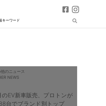
報キーワード
の他のニュース
HER NEWS
月のEV新車販売、プロトンが
888台でブランド別トップ