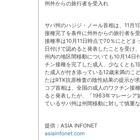
州外からの旅行者を受入れ
サバ州のハジジ・ノール首相は、11月1日
接種完了を条件に州外からの旅行者を受
接種率は10月11日時点で70％にとど
日付けで認めると発表したことを受け
州内の地区間移動についても10月14
チン接種を完了した成人、少なくとも1回
た成人が付き添っている12歳未満のこど
たはRTK抗原検査の陰性結果の提示が
コブ首相は、全国の成人のワクチン接種
ると発表したが、「1963年マレーシ
ているサバ州は州間移動に対して慎重
提供：ASIA INFONET
asiainfonet.com