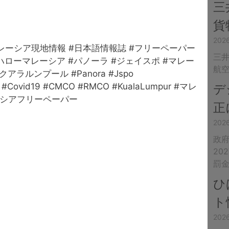
三
貨
20
マレーシア現地情報 #日本語情報誌 #フリーペーパー
三井
#ハローマレーシア #パノーラ #ジェイスポ #マレー
航
ラルンプール #Panora #Jspo
CO #Covid19 #CMCO #RMCO #KualaLumpur #マレ
デ
ーシアフリーペーパー
正
20
政
20
罰
ひ
ト
202