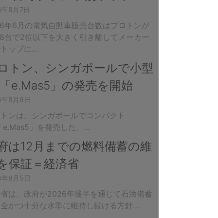
26年8月7日
26年6月の電気自動車販売台数はプロトンが
888台で2位以下を大きく引き離してメーカー
でトップに…
ロトン、シンガポールで小型
V「e.Mas5」の発売を開始
26年8月6日
ロトンは、シンガポールでコンパクト
「e.Mas5」を発売した。…
府は12月までの燃料備蓄の維
を保証＝経済省
26年8月5日
省は、政府が2026年後半を通じて石油備蓄
安全かつ十分な水準に維持し続ける方針…