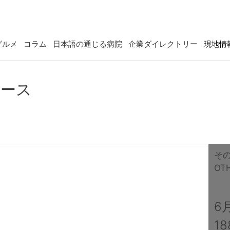
グルメ
コラム
日本語の通じる病院
企業ダイレクトリー
現地情
ュース
そ
OT
6
1