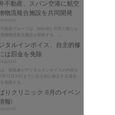
井不動産、スバン空港に航空
物物流複合施設を共同開発
26年8月4日
不動産グループは、MAHBと共同で新たな
空貨物物流複合施設を開発する。…
ジタルインボイス、自主的修
には罰金を免除
26年8月3日
府は、納税者がデジタルインボイスの内容を
27年12月31日までに自主的に修正する場合、
金を免除する…
ばりクリニック 8月のイベン
情報!
6年8月1日