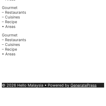
Gourmet
– Restaurants
– Cuisines
– Recipe
• Areas
Gourmet
– Restaurants
– Cuisines
– Recipe
• Areas
About Us
|
Advertise with Us
Copyright © 2020 Hello Malaysia
(‍199101013496/223808-K). All rights reserved.
Terms &
Conditions
© 2026 Hello Malaysia
• Powered by
GeneratePress