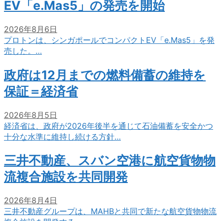
EV「e.Mas5」の発売を開始
2026年8月6日
プロトンは、シンガポールでコンパクトEV「e.Mas5」を発
売した。…
政府は12月までの燃料備蓄の維持を
保証＝経済省
2026年8月5日
経済省は、政府が2026年後半を通じて石油備蓄を安全かつ
十分な水準に維持し続ける方針…
三井不動産、スバン空港に航空貨物物
流複合施設を共同開発
2026年8月4日
三井不動産グループは、MAHBと共同で新たな航空貨物物流