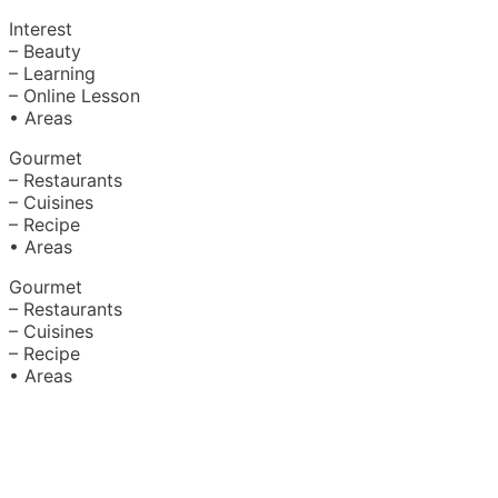
Interest
– Beauty
– Learning
– Online Lesson
• Areas
Gourmet
– Restaurants
– Cuisines
– Recipe
• Areas
Gourmet
– Restaurants
– Cuisines
– Recipe
• Areas
About Us
|
Advertise with Us
Copyright © 2020 Hello Malaysia
(‍199101013496/223808-K). All rights reserved.
Terms &