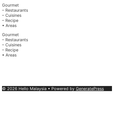
Gourmet
– Restaurants
– Cuisines
– Recipe
• Areas
Gourmet
– Restaurants
– Cuisines
– Recipe
• Areas
About Us
|
Advertise with Us
Copyright © 2020 Hello Malaysia
(‍199101013496/223808-K). All rights reserved.
Terms &
Conditions
© 2026 Hello Malaysia
• Powered by
GeneratePress