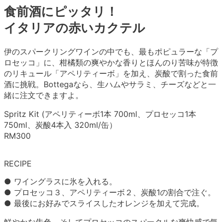
食前酒にピッタリ！
イタリアの赤いカクテル
伊のスパークリングワインの中でも、最もポピュラーな「プ
ロセッコ」に、柑橘類の爽やかな香りとほんのり苦味が特徴
のリキュール「アペリティーボ」を加え、炭酸で割った食前
酒に挑戦。Bottegaなら、生ハムやサラミ、チーズなどと一
緒に注文できますよ。
Spritz Kit (アペリティーボ1本 700ml、プロセッコ1本
750ml、炭酸4本入 320ml/缶）
RM300
RECIPE
● ワイングラスに氷を入れる。
● プロセッコ３、アペリティーボ２、炭酸1の割合で注ぐ。
● 最後にお好みでスライスしたオレンジを加えて完成。