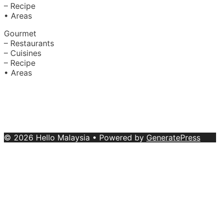
– Recipe
• Areas
Gourmet
– Restaurants
– Cuisines
– Recipe
• Areas
About Us
|
Advertise with Us
Copyright © 2020 Hello Malaysia
(‍199101013496/223808-K). All rights reserved.
Terms &
Conditions
© 2026 Hello Malaysia
• Powered by
GeneratePress