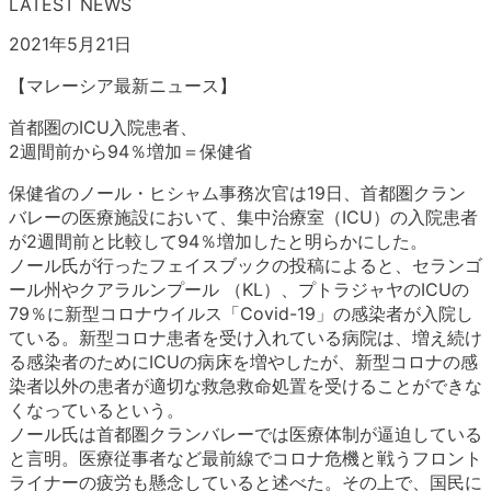
LATEST NEWS
2021年5月21日
【マレーシア最新ニュース】
首都圏のICU入院患者、
2週間前から94％増加＝保健省
保健省のノール・ヒシャム事務次官は19日、首都圏クラン
バレーの医療施設において、集中治療室（ICU）の入院患者
が2週間前と比較して94％増加したと明らかにした。
ノール氏が行ったフェイスブックの投稿によると、セランゴ
ール州やクアラルンプール （KL）、プトラジャヤのICUの
79％に新型コロナウイルス「Covid-19」の感染者が入院し
ている。新型コロナ患者を受け入れている病院は、増え続け
る感染者のためにICUの病床を増やしたが、新型コロナの感
染者以外の患者が適切な救急救命処置を受けることができな
くなっているという。
ノール氏は首都圏クランバレーでは医療体制が逼迫している
と言明。医療従事者など最前線でコロナ危機と戦うフロント
ライナーの疲労も懸念していると述べた。その上で、国民に