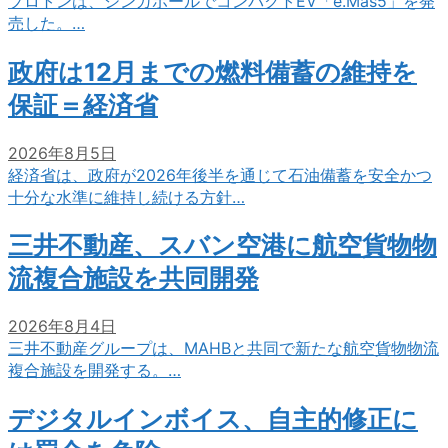
プロトンは、シンガポールでコンパクトEV「e.Mas5」を発
売した。…
政府は12月までの燃料備蓄の維持を
保証＝経済省
2026年8月5日
経済省は、政府が2026年後半を通じて石油備蓄を安全かつ
十分な水準に維持し続ける方針…
三井不動産、スバン空港に航空貨物物
流複合施設を共同開発
2026年8月4日
三井不動産グループは、MAHBと共同で新たな航空貨物物流
複合施設を開発する。…
デジタルインボイス、自主的修正に