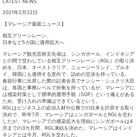
LATEST NEWS
2021年2月22日
【マレーシア最新ニュース】
相互グリーンレーン、
日本など5カ国に適用拡大へ
マレーシア観光芸術文化省は、シンガポール、インドネシア
との間で交わしている相互グリーンレーン（RGL）の取り決
めを、日本、オーストラリア、ニュージーランド、ブルネ
イ、韓国にも適用する意向で、詰めの交渉を持っている。
春節行事に出席した際の記者会見でナンシー・シュクリ大臣
は、各国と事務レベルで折衝を持っているが、マレーシアに
は感染対策として標準的運用手順（SOP）という備えがある
ため、受け入れの準備はできているという。
RGLはビジネス上の必須人材や公務での往来を許容する取り
決めで、昨年7月、マレーシアはシンガポールとRGLを交わ
したが、マレーシアでの感染拡大を理由にシンガポールは4
月までの3カ月間、RGL凍結を決めた。マレーシアはインド
ネシアとは今月、RGLを交わした。