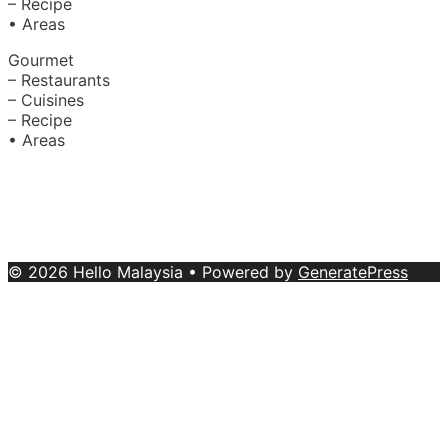
– Recipe
• Areas
Gourmet
– Restaurants
– Cuisines
– Recipe
• Areas
About Us
|
Advertise with Us
Copyright © 2020 Hello Malaysia
(‍199101013496/223808-K). All rights reserved.
Terms &
Conditions
© 2026 Hello Malaysia
• Powered by
GeneratePress