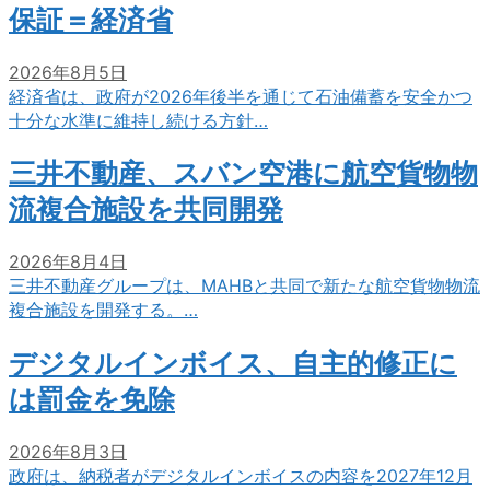
保証＝経済省
2026年8月5日
経済省は、政府が2026年後半を通じて石油備蓄を安全かつ
十分な水準に維持し続ける方針…
三井不動産、スバン空港に航空貨物物
流複合施設を共同開発
2026年8月4日
三井不動産グループは、MAHBと共同で新たな航空貨物物流
複合施設を開発する。…
デジタルインボイス、自主的修正に
は罰金を免除
2026年8月3日
政府は、納税者がデジタルインボイスの内容を2027年12月