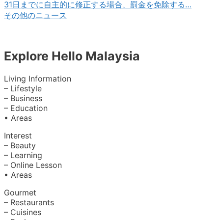
31日までに自主的に修正する場合、罰金を免除する…
その他のニュース
Explore Hello Malaysia
Living Information
– Lifestyle
– Business
– Education
• Areas
Interest
– Beauty
– Learning
– Online Lesson
• Areas
Gourmet
– Restaurants
– Cuisines