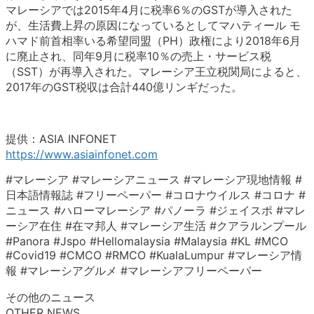
マレーシアでは2015年4月に税率6％のGSTが導入された
が、生活費上昇の原因になっているとしてマハティール モ
ハマド前首相率いる希望同盟（PH）政権により2018年6月
に廃止され、同年9月に税率10％の売上・サービス税
（SST）が再導入された。マレーシア王立税関局によると、
2017年のGST税収は合計440億リンギだった。
提供：ASIA INFONET
https://www.asiainfonet.com
#マレーシア #マレーシアニュース #マレーシア現地情報 #
日本語情報誌 #フリーペーパー #コロナウイルス #コロナ #
ニュース #ハローマレーシア #パノーラ #ジェイスポ #マレ
ーシア在住 #在マ邦人 #マレーシア生活 #クアラルンプール
#Panora #Jspo #Hellomalaysia #Malaysia #KL #MCO
#Covid19 #CMCO #RMCO #KualaLumpur #マレーシア情
報 #マレーシアグルメ #マレーシアフリーペーパー
その他のニュース
OTHER NEWS