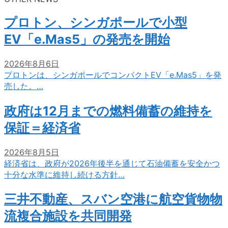
プロトン、シンガポールで小型
EV「e.Mas5」の発売を開始
2026年8月6日
プロトンは、シンガポールでコンパクトEV「e.Mas5」を発
売した。…
政府は12月までの燃料備蓄の維持を
保証＝経済省
2026年8月5日
経済省は、政府が2026年後半を通じて石油備蓄を安全かつ
十分な水準に維持し続ける方針…
三井不動産、スバン空港に航空貨物物
流複合施設を共同開発