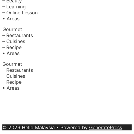
– Beauty
– Learning
– Online Lesson
• Areas
Gourmet
– Restaurants
– Cuisines
– Recipe
• Areas
Gourmet
– Restaurants
– Cuisines
– Recipe
• Areas
About Us
|
Advertise with Us
Copyright © 2020 Hello Malaysia
(‍199101013496/223808-K). All rights reserved.
Terms &
Conditions
© 2026 Hello Malaysia
• Powered by
GeneratePress