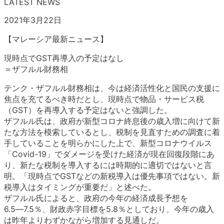
LATEST NEWS
2021年3月22日
【マレーシア最新ニュース】
現時点でGST再導入の予定はなし
＝ザフルル財務相
テンク・ザフルル財務相は、今は経済活性化と国民の支援に
焦点を充てるべき時だとし、現時点で物品・サービス税
（GST）を再導入する予定はないと強調した。
ザフルル氏は、政府が新型コロナ終息後の歳入増に向けて新
たな方法を模索しているとし、税制を見直すための調査に着
手していることを明らかにした上で、新型コロナウイルス
「Covid-19」でダメージを受けた経済が現在回復段階にあ
り、新たな税制を導入するには時期的に適切ではないと言
明。「現時点でGSTなどの新税導入は優先事項ではない。新
税導入はタイミングが重要だ」と述べた。
ザフルル氏によると、政府の今年の経済成長予想を
6.5―7.5％、財政赤字目標を5.8％としており、今年の歳入
は昨年よりわずかながら増加する見通しだ。