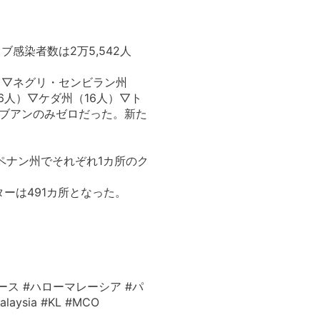
ブ感染者数は2万5,542人
）▽ネグリ・センビラン州
6人）▽ケダ州（16人）▽ト
ラブアンのみゼロだった。新た
ペナン州でそれぞれ1カ所のク
ーは491カ所となった。
ース #ハローマレーシア #パ
ysia #KL #MCO