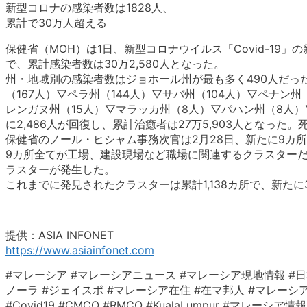
新型コロナの感染者数は1828人、
累計で30万人超える
保健省（MOH）は1日、新型コロナウイルス「Covid-19」
で、累計感染者数は30万2,580人となった。
州・地域別の感染者数はジョホール州が最も多く490人だっ
（167人）▽ペラ州（144人）▽サバ州（104人）▽ペナン
レンガヌ州（15人）▽マラッカ州（8人）▽パハン州（8人
に2,486人が回復し、累計治癒者は27万5,903人となった。
保健省のノール・ヒシャム事務次官は2月28日、新たに9カ
9カ所全てが工場、建設現場など職場に関連するクラスターだ
ラスターが発生した。
これまでに発見されたクラスターは累計1,138カ所で、新た
提供：ASIA INFONET
https://www.asiainfonet.com
#マレーシア #マレーシアニュース #マレーシア現地情報 #日
ノーラ #ジェイスポ #マレーシア在住 #在マ邦人 #マレーシア生活 #クアラ
#Covid19 #CMCO #RMCO #KualaLumpur #マ