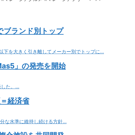
台でブランド別トップ
2位以下を大きく引き離してメーカー別でトップに…
as5」の発売を開始
売した。…
証＝経済省
十分な水準に維持し続ける方針…