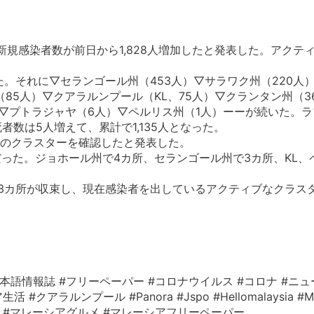
の新規感染者数が前日から1,828人増加したと発表した。アクティ
た。それに▽セランゴール州（453人）▽サラワク州（220人
州（85人）▽クアラルンプール（KL、75人）▽クランタン州（3
）▽プトラジャヤ（6人）▽ペルリス州（1人）ーーが続いた。
死者数は5人増えて、累計で1,135人となった。
所のクラスターを確認したと発表した。
った。ジョホール州で4カ所、セランゴール州で3カ所、KL、
に3カ所が収束し、現在感染者を出しているアクティブなクラスタ
本語情報誌 #フリーペーパー #コロナウイルス #コロナ #ニュ
ルンプール #Panora #Jspo #Hellomalaysia #Mala
レーシア情報 #マレーシアグルメ #マレーシアフリーペーパー