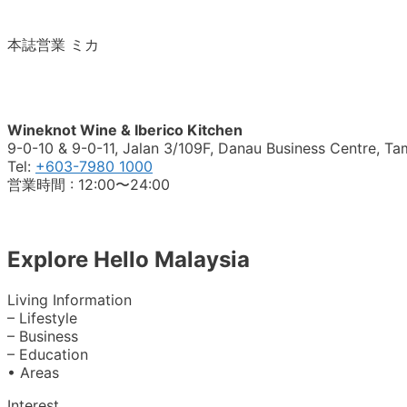
本誌営業 ミカ
Wineknot Wine & Iberico Kitchen
9-0-10 & 9-0-11, Jalan 3/109F, Danau Business Centre, 
Tel:
+603-7980 1000
営業時間 : 12:00〜24:00
Explore Hello Malaysia
Living Information
– Lifestyle
– Business
– Education
• Areas
Interest