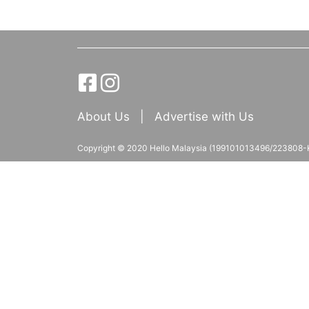
About Us
|
Advertise with Us
Copyright © 2020 Hello Malaysia (‍199101013496/223808-K).