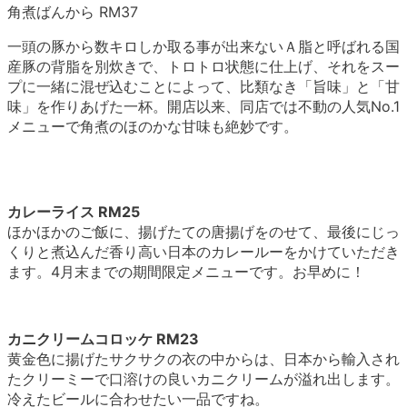
角煮ばんから RM37
一頭の豚から数キロしか取る事が出来ないＡ脂と呼ばれる国
産豚の背脂を別炊きで、トロトロ状態に仕上げ、それをスー
プに一緒に混ぜ込むことによって、比類なき「旨味」と「甘
味」を作りあげた一杯。開店以来、同店では不動の人気No.1
メニューで角煮のほのかな甘味も絶妙です。
カレーライス RM25
ほかほかのご飯に、揚げたての唐揚げをのせて、最後にじっ
くりと煮込んだ香り高い日本のカレールーをかけていただき
ます。4月末までの期間限定メニューです。お早めに！
カニクリームコロッケ RM23
黄金色に揚げたサクサクの衣の中からは、日本から輸入され
たクリーミーで口溶けの良いカニクリームが溢れ出します。
冷えたビールに合わせたい一品ですね。