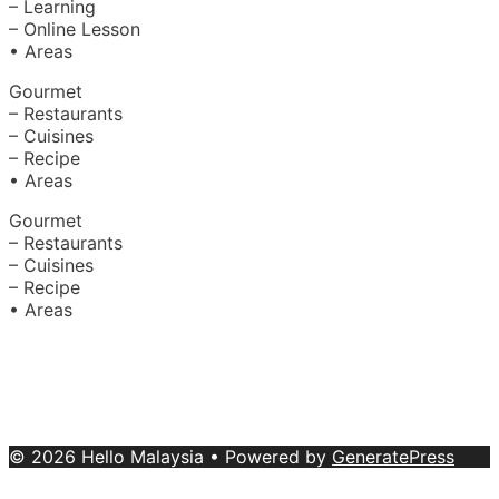
– Learning
– Online Lesson
• Areas
Gourmet
– Restaurants
– Cuisines
– Recipe
• Areas
Gourmet
– Restaurants
– Cuisines
– Recipe
• Areas
About Us
|
Advertise with Us
Copyright © 2020 Hello Malaysia
(‍199101013496/223808-K). All rights reserved.
Terms &
Conditions
© 2026 Hello Malaysia
• Powered by
GeneratePress