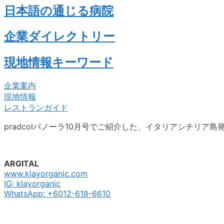
日本語の通じる病院
企業ダイレクトリー
現地情報キーワード
企業案内
現地情報
レストランガイド
pradcolパノーラ10月号でご紹介した、イタリアシチリア島
ARGITAL
www.klayorganic.com
IG: klayorganic
WhatsApp: +6012-618-6610