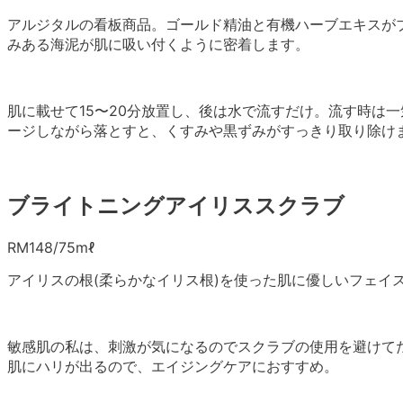
アルジタルの看板商品。ゴールド精油と有機ハーブエキスが
みある海泥が肌に吸い付くように密着します。
肌に載せて15〜20分放置し、後は水で流すだけ。流す時は
ージしながら落とすと、くすみや黒ずみがすっきり取り除け
ブライトニングアイリススクラブ
RM148/75mℓ
アイリスの根(柔らかなイリス根)を使った肌に優しいフェイ
敏感肌の私は、刺激が気になるのでスクラブの使用を避けて
肌にハリが出るので、エイジングケアにおすすめ。