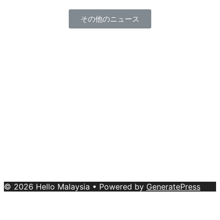
その他のニュース
About Us
|
Advertise with Us
Copyright © 2020 Hello Malaysia
(‍199101013496/223808-K). All rights reserved.
Terms &
Conditions
© 2026 Hello Malaysia
• Powered by
GeneratePress