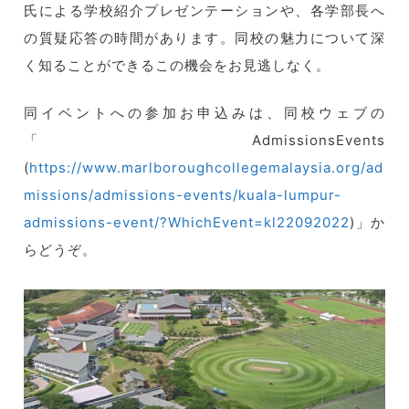
氏による学校紹介プレゼンテーションや、各学部長へ
の質疑応答の時間があります。同校の魅力について深
く知ることができるこの機会をお見逃しなく。
同イベントへの参加お申込みは、同校ウェブの
「AdmissionsEvents
(
https://www.marlboroughcollegemalaysia.org/ad
missions/admissions-events/kuala-lumpur-
admissions-event/?WhichEvent=kl22092022
)」か
らどうぞ。