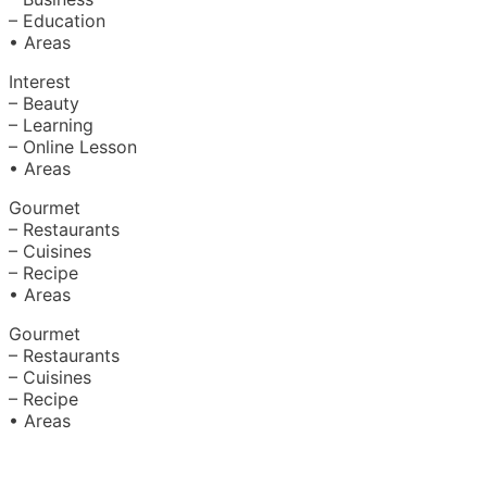
– Education
• Areas
Interest
– Beauty
– Learning
– Online Lesson
• Areas
Gourmet
– Restaurants
– Cuisines
– Recipe
• Areas
Gourmet
– Restaurants
– Cuisines
– Recipe
• Areas
About Us
|
Advertise with Us