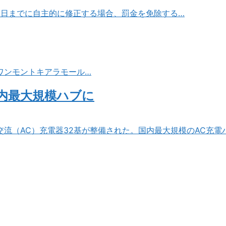
31日までに自主的に修正する場合、罰金を免除する…
ワンモントキアラモール…
国内最大規模ハブに
の交流（AC）充電器32基が整備された。国内最大規模のAC充