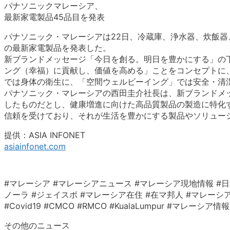
パナソニックマレーシア、
最新家電製品45品目を発表
パナソニック・マレーシアは22日、冷蔵庫、浄水器、炊飯器
の最新家電製品を発表した。
新ブランドメッセージ「今日を創る。明日を豊かにする」の
ング（幸福）に貢献し、価値を高める」ことをコンセプトに
では身体の衛生に、「空間ウェルビーイング」では安全・清
パナソニック・マレーシアの西田圭介社長は、新ブランドメ
したものだとし、健康増進に向けた高品質製品の製造に特化
信頼を受けており、それが生活を豊かにする製品やソリュー
提供：ASIA INFONET
asiainfonet.com
#マレーシア #マレーシアニュース #マレーシア現地情報 #日
ノーラ #ジェイスポ #マレーシア在住 #在マ邦人 #マレーシア生活 #クアラ
#Covid19 #CMCO #RMCO #KualaLumpur #マ
その他のニュース