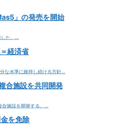
as5」の発売を開始
売した。…
証＝経済省
十分な水準に維持し続ける方針…
複合施設を共同開発
複合施設を開発する。…
罰金を免除