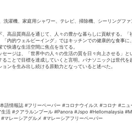
、洗濯機、家庭用シャワー、テレビ、掃除機、シーリングファン
下、高品質商品を通じて、人々の豊かな暮らしに貢献する。「
、「内的ウェルビーイング」ではキッチンでの健康的な食事に
潔で快適な生活空間に焦点を当てる。
ッセージは、「世界中の人々の生活の質を日々向上させる」と
することで目標を達成していくと言明。パナソニックは世代を
ションを生み出し続ける原動力となっていると述べた。
本語情報誌 #フリーペーパー #コロナウイルス #コロナ #ニュ
ルンプール #Panora #Jspo #Hellomalaysia #Mala
レーシア情報 #マレーシアグルメ #マレーシアフリーペーパー