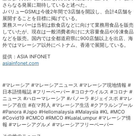
さらなる発展に期待していると述べた。
JバリューGSMは今後2年間で3店舗を開設し、合計4店舗を
展開することを目標に掲げている。
業務スーパーは当初は飲食店などに向けて業務用食品を販売
していたが、現在は一般消費者向けに大容量食品や冷凍食品
などを販売。国内では全都道府県に900店舗以上を出店、海
外ではマレーシア以外にベトナム、香港で展開している。
提供：ASIA INFONET
asiainfonet.com
#マレーシア #マレーシアニュース #マレーシア現地情報 #
日本語情報誌 #フリーペーパー #コロナウイルス #コロナ #
ニュース #ハローマレーシア #パノーラ #ジェイスポ #マレ
ーシア在住 #在マ邦人 #マレーシア生活 #クアラルンプール
#Panora #Jspo #Hellomalaysia #Malaysia #KL #MCO
#Covid19 #CMCO #RMCO #KualaLumpur #マレーシア情
報 #マレーシアグルメ #マレーシアフリーペーパー
その他のニュース