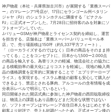
神戸物産（本社・兵庫県加古川市）が展開する「業務スーパ
ー」のマレーシア1号店が、17日にセランゴール州ペタリン
ジャヤ（PJ）のシェラトンホテルに隣接する「ピナクル
PJ」に正式オープンした。7月28日に招待客のみを対象にソ
フトオープンしていた。
JバリューGSMが神戸物産とライセンス契約を締結し、運営
を担当する。店舗名は「業務スーパーJバリューモール本
店」で、売り場面積は150坪（約5,337平方フィート）。
「（ローカライズするのではなく）日本の商品をそのまま持
ってくる」ことをコンセプトに、日本から1,500ー2.000点
の商品を輸入する。為替リスクの軽減、物流会社との協力に
よる積載効率の最大化によりコストを軽減し、現地の輸入商
品の価格調査を定常的に実施することで「エブリデーロープ
ライス」を実現する。イスラム教徒の顧客も安心して購入が
できるよう、禁忌とされる豚肉、アルコールの含有情報を成
分表示レベルで明示しているという。
同日開催された開店式典に参加した神戸物産の西田聡取締役
は、物流上の課題もあり品数などまだ完全な状態ではない
が、ソフトオープンはマレーシア在住日本人をはじめとする
顧客より好評で、売上も好調だったため、正式オープン後の