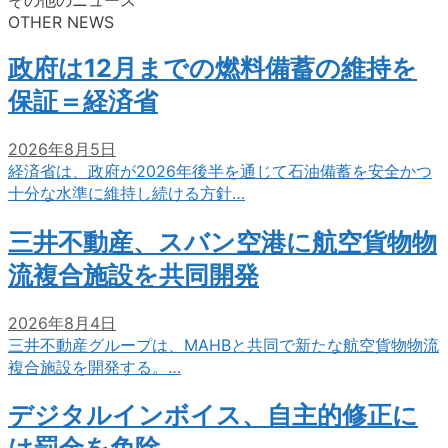
OTHER NEWS
政府は12月までの燃料備蓄の維持を
保証＝経済省
2026年8月5日
経済省は、政府が2026年後半を通じて石油備蓄を安全かつ
十分な水準に維持し続ける方針…
三井不動産、スバン空港に航空貨物物
流複合施設を共同開発
2026年8月4日
三井不動産グループは、MAHBと共同で新たな航空貨物物流
複合施設を開発する。…
デジタルインボイス、自主的修正に