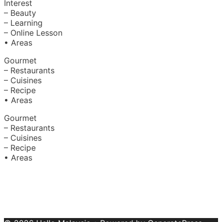
Interest
– Beauty
– Learning
– Online Lesson
• Areas
Gourmet
– Restaurants
– Cuisines
– Recipe
• Areas
Gourmet
– Restaurants
– Cuisines
– Recipe
• Areas
About Us
|
Advertise with Us
Copyright © 2020 Hello Malaysia
(‍199101013496/223808-K). All rights reserved.
Terms &
Conditions