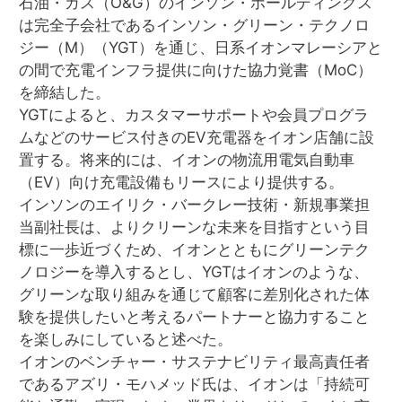
石油・ガス（O&G）のインソン・ホールディングス
は完全子会社であるインソン・グリーン・テクノロ
ジー（M）（YGT）を通じ、日系イオンマレーシアと
の間で充電インフラ提供に向けた協力覚書（MoC）
を締結した。
YGTによると、カスタマーサポートや会員プログラ
ムなどのサービス付きのEV充電器をイオン店舗に設
置する。将来的には、イオンの物流用電気自動車
（EV）向け充電設備もリースにより提供する。
インソンのエイリク・バークレー技術・新規事業担
当副社長は、よりクリーンな未来を目指すという目
標に一歩近づくため、イオンとともにグリーンテク
ノロジーを導入するとし、YGTはイオンのような、
グリーンな取り組みを通じて顧客に差別化された体
験を提供したいと考えるパートナーと協力すること
を楽しみにしていると述べた。
イオンのベンチャー・サステナビリティ最高責任者
であるアズリ・モハメッド氏は、イオンは「持続可