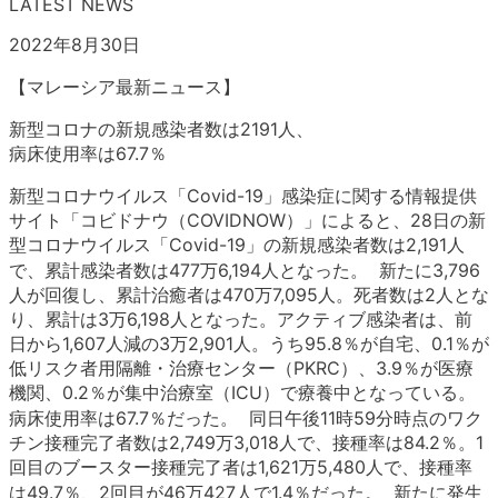
LATEST NEWS
2022年8月30日
【マレーシア最新ニュース】
新型コロナの新規感染者数は2191人、
病床使用率は67.7％
新型コロナウイルス「Covid-19」感染症に関する情報提供
サイト「コビドナウ（COVIDNOW）」によると、28日の新
型コロナウイルス「Covid-19」の新規感染者数は2,191人
で、累計感染者数は477万6,194人となった。 新たに3,796
人が回復し、累計治癒者は470万7,095人。死者数は2人とな
り、累計は3万6,198人となった。アクティブ感染者は、前
日から1,607人減の3万2,901人。うち95.8％が自宅、0.1％が
低リスク者用隔離・治療センター（PKRC）、3.9％が医療
機関、0.2％が集中治療室（ICU）で療養中となっている。
病床使用率は67.7％だった。 同日午後11時59分時点のワク
チン接種完了者数は2,749万3,018人で、接種率は84.2％。1
回目のブースター接種完了者は1,621万5,480人で、接種率
は49.7％、2回目が46万427人で1.4％だった。 新たに発生