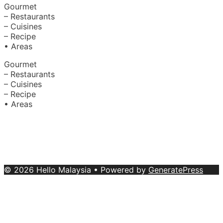
Gourmet
– Restaurants
– Cuisines
– Recipe
• Areas
Gourmet
– Restaurants
– Cuisines
– Recipe
• Areas
About Us
|
Advertise with Us
Copyright © 2020 Hello Malaysia
(‍199101013496/223808-K). All rights reserved.
Terms &
Conditions
© 2026 Hello Malaysia
• Powered by
GeneratePress