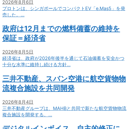
2026年8月6日
プロトンは、シンガポールでコンパクトEV「e.Mas5」を発
売した。…
政府は12月までの燃料備蓄の維持を
保証＝経済省
2026年8月5日
経済省は、政府が2026年後半を通じて石油備蓄を安全かつ
十分な水準に維持し続ける方針…
三井不動産、スバン空港に航空貨物物
流複合施設を共同開発
2026年8月4日
三井不動産グループは、MAHBと共同で新たな航空貨物物流
複合施設を開発する。…
デジタルインボイス、自主的修正に