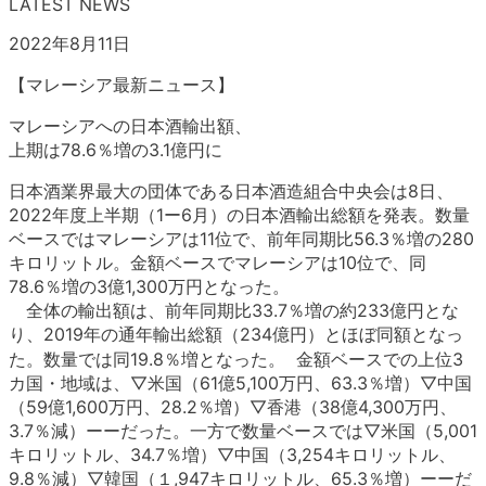
LATEST NEWS
2022年8月11日
【マレーシア最新ニュース】
マレーシアへの日本酒輸出額、
上期は78.6％増の3.1億円に
日本酒業界最大の団体である日本酒造組合中央会は8日、
2022年度上半期（1ー6月）の日本酒輸出総額を発表。数量
ベースではマレーシアは11位で、前年同期比56.3％増の280
キロリットル。金額ベースでマレーシアは10位で、同
78.6％増の3億1,300万円となった。
全体の輸出額は、前年同期比33.7％増の約233億円とな
り、2019年の通年輸出総額（234億円）とほぼ同額となっ
た。数量では同19.8％増となった。 金額ベースでの上位3
カ国・地域は、▽米国（61億5,100万円、63.3％増）▽中国
（59億1,600万円、28.2％増）▽香港（38億4,300万円、
3.7％減）ーーだった。一方で数量ベースでは▽米国（5,001
キロリットル、34.7％増）▽中国（3,254キロリットル、
9.8％減）▽韓国（１,947キロリットル、65.3％増）ーーだ