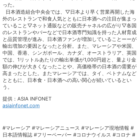
った。
日本酒造組合中央会では、▽日本より早く営業再開した海
外のレストランで和食人気とともに日本酒への注目が集まっ
ていること▽ネット通販などの販売チャネルの広がり▽各国
のレストランやバーなどで日本酒専門知識を持った人材育成
と品質管理が進み、日本酒ファンが増加していることーーが
輸出増加の要因となったと分析。また、マレーシアや米国、
中国、香港、シンガポール、カナダ、オーストラリア、英国
では、1リットルあたりの輸出単価が1,000円超と、量より金
額の伸びが大きくなったことや、高価格帯の日本酒の需要が
高まったとした。またマレーシアでは、タイ、ベトナムなど
とともに、日本食・日本酒への高い関心が続いているとい
う。
提供：ASIA INFONET
asiainfonet.com
#マレーシア #マレーシアニュース #マレーシア現地情報 #
日本語情報誌 #フリーペーパー #コロナウイルス #コロナ #