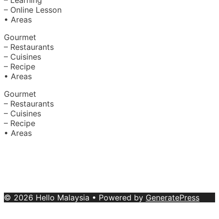
– Learning
– Online Lesson
• Areas
Gourmet
– Restaurants
– Cuisines
– Recipe
• Areas
Gourmet
– Restaurants
– Cuisines
– Recipe
• Areas
About Us
|
Advertise with Us
Copyright © 2020 Hello Malaysia
(‍199101013496/223808-K). All rights reserved.
Terms &
Conditions
© 2026 Hello Malaysia
• Powered by
GeneratePress