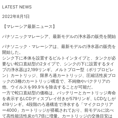
LATEST NEWS
2022年8月1日
【マレーシア最新ニュース】
パナソニックマレーシア、最新モデルの浄水器の販売を開始
パナソニック・マレーシアは、最新モデルの浄水器の販売を
開始した。
シンク下に本体を設置するビルトインタイプと、タンクが必
要ない蛇口直結型の2タイプで、シンクの下に設置するタイ
プの浄水器は2,199リンギ。メルトブロー型（ポリプロピレ
ン）カートリッジ、限界ろ過カートリッジ、圧縮活性炭ブロ
ックの3種のカートリッジ構造で、不純物やバクテリアの
他、ウイルスを99.9％を除去することが可能だ。
一方で蛇口直結型の価格は、バッテリーとカートリッジ寿命
を表示するLCDディスプレイ付きが579リンギ、LCDなしが
419リンギ。4段階のろ過構造で浄水する「マイクロクリア
ー4000」カートリッジが搭載されており、前モデルに比べ
て高性能活性炭が1.7倍に増量。カートリッジの交換目安は