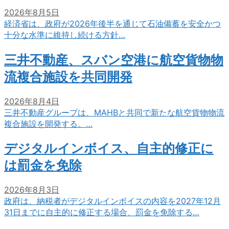
2026年8月5日
経済省は、政府が2026年後半を通じて石油備蓄を安全かつ
十分な水準に維持し続ける方針…
三井不動産、スバン空港に航空貨物物
流複合施設を共同開発
2026年8月4日
三井不動産グループは、MAHBと共同で新たな航空貨物物流
複合施設を開発する。…
デジタルインボイス、自主的修正に
は罰金を免除
2026年8月3日
政府は、納税者がデジタルインボイスの内容を2027年12月
31日までに自主的に修正する場合、罰金を免除する…