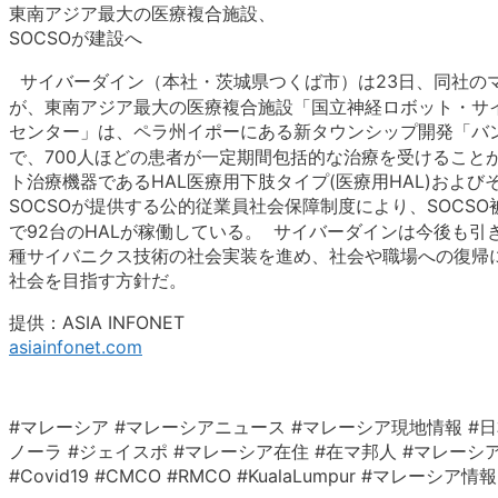
東南アジア最大の医療複合施設、
SOCSOが建設へ
サイバーダイン（本社・茨城県つくば市）は23日、同社のマ
が、東南アジア最大の医療複合施設「国立神経ロボット・サ
センター」は、ペラ州イポーにある新タウンシップ開発「バ
で、700人ほどの患者が一定期間包括的な治療を受けることが
ト治療機器であるHAL医療用下肢タイプ(医療用HAL)およ
SOCSOが提供する公的従業員社会保障制度により、SOCS
で92台のHALが稼働している。 サイバーダインは今後も引
種サイバニクス技術の社会実装を進め、社会や職場への復帰
社会を目指す方針だ。
提供：ASIA INFONET
asiainfonet.com
#マレーシア #マレーシアニュース #マレーシア現地情報 #日
ノーラ #ジェイスポ #マレーシア在住 #在マ邦人 #マレーシア生活 #クアラ
#Covid19 #CMCO #RMCO #KualaLumpur #マ