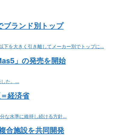
台でブランド別トップ
2位以下を大きく引き離してメーカー別でトップに…
as5」の発売を開始
売した。…
証＝経済省
十分な水準に維持し続ける方針…
複合施設を共同開発