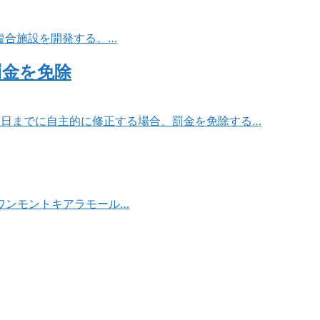
複合施設を開発する。…
罰金を免除
31日までに自主的に修正する場合、罰金を免除する…
ワンモントキアラモール…