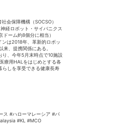
社会保障機構（SOCSO）
立神経ロボット・サイバニクス
京ドーム約8個分に相当）
ンは2018年、革新的ロボッ
て以来、提携関係にある。
おり、今年5月末時点で10施設
医療用HALをはじめとする各
暮らしを享受できる健康長寿
ース #ハローマレーシア #パ
ysia #KL #MCO