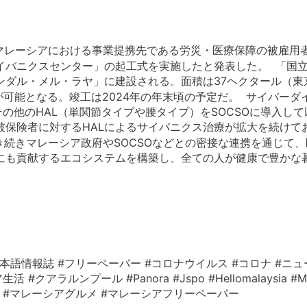
レーシアにおける事業提携先である労災・医療保障の被雇用者
イバニクスセンター」の起工式を実施したと発表した。 「国
ンダル・メル・ラヤ」に建設される。面積は37ヘクタール（東
可能となる。竣工は2024年の年末頃の予定だ。 サイバーダイ
びその他のHAL（単関節タイプや腰タイプ）をSOCSOに導入し
O被保険者に対するHALによるサイバニクス治療が拡大を続けて
き続きマレーシア政府やSOCSOなどとの密接な連携を通じて、
にも貢献するエコシステムを構築し、全ての人が健康で豊かな
本語情報誌 #フリーペーパー #コロナウイルス #コロナ #ニュ
ルンプール #Panora #Jspo #Hellomalaysia #Mala
レーシア情報 #マレーシアグルメ #マレーシアフリーペーパー